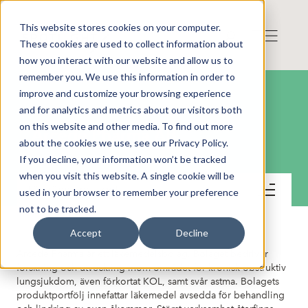
This website stores cookies on your computer.
These cookies are used to collect information about
how you interact with our website and allow us to
remember you. We use this information in order to
improve and customize your browsing experience
and for analytics and metrics about our visitors both
on this website and other media. To find out more
Arcede Pharma AB
about the cookies we use, see our Privacy Policy.
If you decline, your information won’t be tracked
when you visit this website. A single cookie will be
Lär känna bolaget
used in your browser to remember your preference
not to be tracked.
Accept
Decline
Arcede Pharma är ett läkemedelsbolag. Bolaget bedriver
forskning och utveckling inom området för kronisk obstruktiv
lungsjukdom, även förkortat KOL, samt svår astma. Bolagets
produktportfölj innefattar läkemedel avsedda för behandling