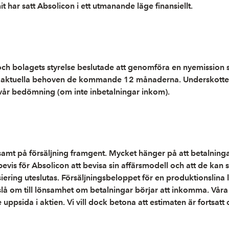
 har satt Absolicon i ett utmanande läge finansiellt.
ch bolagets styrelse beslutade att genomföra en nyemission
 för de aktuella behoven de kommande 12 månaderna. Underskotte
 vår bedömning (om inte inbetalningar inkom).
samt på försäljning framgent. Mycket hänger på att betalningar
bevis för Absolicon att bevisa sin affärsmodell och att de kan
nsiering uteslutas. Försäljningsbeloppet för en produktionsl
slå om till lönsamhet om betalningar börjar att inkomma. Vår
ppsida i aktien. Vi vill dock betona att estimaten är fortsatt 