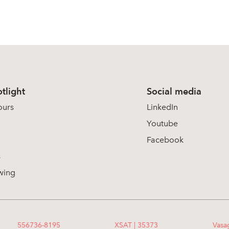
tlight
Social media
ours
LinkedIn
Youtube
Facebook
s
wing
556736-8195
XSAT | 35373
Vasa