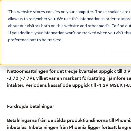
This website stores cookies on your computer. These cookies are u
Market Overview
J
allow us to remember you. We use this information in order to impr
about our visitors both on this website and other media. To find ou
If you decline, your information won’t be tracked when you visit th
preference not to be tracked.
Published: 11/8/2024 9:16:29 AM
Absolicon: Rapportkomme
Nettoomsättningen för det tredje kvartalet uppgick till 0,
-3,70 (-7,79), vilket var en markant förbättring i jämfö
intäkter. Periodens kassaflöde uppgick till -4,29 MSEK (-8
Fördröjda betalningar
Betalningarna från de sålda produktionslinorna till Phoe
inbetalas. Inbetalningen från Phoenix ligger fortsatt läng