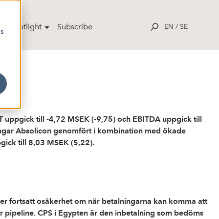
ut Spotlight
Subscribe
EN
/
SE
cs
T uppgick till -4,72 MSEK (-9,75) och EBITDA uppgick till
aringar Absolicon genomfört i kombination med ökade
gick till 8,03 MSEK (5,22).
der fortsatt osäkerhet om när betalningarna kan komma att
stor pipeline. CPS i Egypten är den inbetalning som bedöms