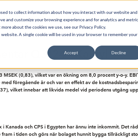
sed to collect information about how you interact with our website and
oin Spotlight
Already listed
Trading Members
Abo
ove and customize your browsing experience and for analytics and metri
t more about the cookies we use, see our Privacy Policy.
is website. A single cookie will be used in your browser to remember your
ntar Q3"24 - Kalqyl
Accept
Decline
93 MSEK (0,83), vilket var en ökning om 8,0 procent y-o-y. EBI
relse med föregående år och var en effekt av de kostnadsbesp
,37), vilket innebar att likvida medel vid periodens utgång upp
nix i Kanada och CPS i Egypten har ännu inte inkommit. Det rå
re fram i tiden och görs när bolaget hunnit bygga tillräckligt 