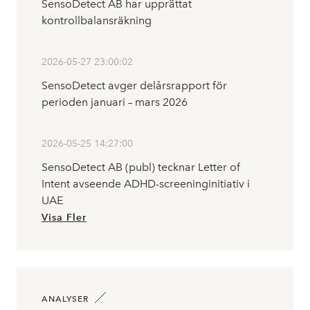
SensoDetect AB har upprättat
kontrollbalansräkning
2026-05-27 23:00:02
SensoDetect avger delårsrapport för
perioden januari – mars 2026
2026-05-25 14:27:00
SensoDetect AB (publ) tecknar Letter of
Intent avseende ADHD-screeninginitiativ i
UAE
Visa Fler
ANALYSER