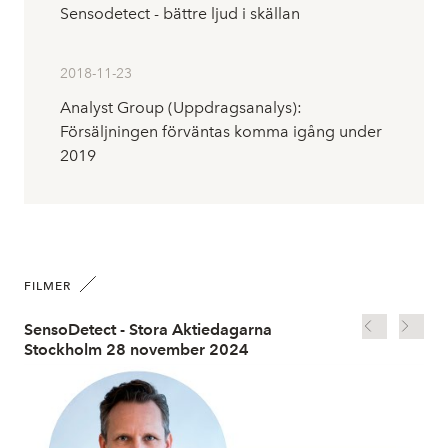
Sensodetect - bättre ljud i skällan
2018-11-23
Analyst Group (Uppdragsanalys):
Försäljningen förväntas komma igång under
2019
FILMER
SensoDetect - Stora Aktiedagarna
Se
Stockholm 28 november 2024