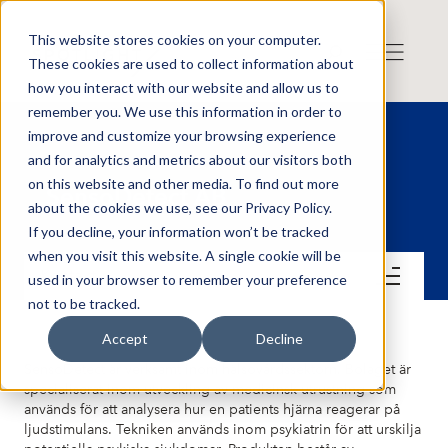
This website stores cookies on your computer.
These cookies are used to collect information about
how you interact with our website and allow us to
remember you. We use this information in order to
improve and customize your browsing experience
and for analytics and metrics about our visitors both
on this website and other media. To find out more
SensoDetect AB
about the cookies we use, see our Privacy Policy.
If you decline, your information won’t be tracked
when you visit this website. A single cookie will be
Kontakt
used in your browser to remember your preference
not to be tracked.
Accept
Decline
SensoDetect är verksamt inom hälsovårdssektorn. Bolaget är
specialiserat inom utveckling av medicinsk utrustning som
används för att analysera hur en patients hjärna reagerar på
ljudstimulans. Tekniken används inom psykiatrin för att urskilja