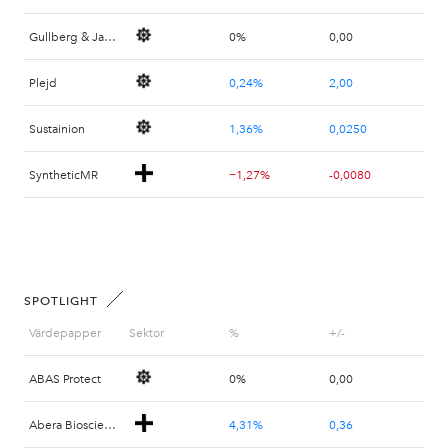
Gullberg & Jansson
0%
0,00
Plejd
0,24%
2,00
Sustainion
1,36%
0,0250
SyntheticMR
−1,27%
-0,0080
SPOTLIGHT
Värdepapper
Sektor
%
+/-
ABAS Protect
0%
0,00
Abera Bioscience
4,31%
0,36