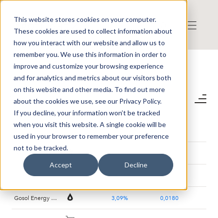
This website stores cookies on your computer.
These cookies are used to collect information about
how you interact with our website and allow us to
remember you. We use this information in order to
improve and customize your browsing experience
and for analytics and metrics about our visitors both
on this website and other media. To find out more
Aktier
about the cookies we use, see our Privacy Policy.
If you decline, your information won’t be tracked
SPOTLIGHT VALUE
when you visit this website. A single cookie will be
Värdepapper
Sektor
%
+/-
used in your browser to remember your preference
not to be tracked.
Aquaticus Real Estate
0%
0,00
Accept
Decline
Frilans
−4,11%
-0,30
Gosol Energy Group
3,09%
0,0180