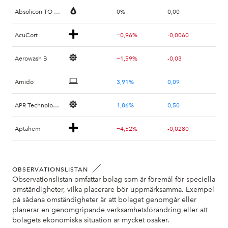
Absolicon TO 2 B
0%
0,00
AcuCort
−0,96%
-0,0060
Aerowash B
−1,59%
-0,03
Amido
3,91%
0,09
APR Technologies
1,86%
0,50
Aptahem
−4,52%
-0,0280
B Treasury Capital B
1,01%
1,00
OBSERVATIONSLISTAN
B Treasury Capital PREF A
1,22%
1,50
Observationslistan omfattar bolag som är föremål för speciella
omständigheter, vilka placerare bör uppmärksamma. Exempel
Beowulf Mining SDB
6,40%
0,0650
på sådana omständigheter är att bolaget genomgår eller
planerar en genomgripande verksamhetsförändring eller att
bolagets ekonomiska situation är mycket osäker.
Bergholm Fritidsfordon
11,05%
1,01