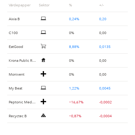
Värdepapper
Sektor
%
+/-
Beyond Frames
−2,43%
-0,04
Aixia B
0,24%
0,20
BiBBInstruments
0%
0,00
C100
0%
0,00
Biofrigas
0%
0,00
EatGood
8,88%
0,0135
Biofrigas Sweden AB TO 5
−3,41%
-0,0006
Krona Public Real Estate
0%
0,00
Bio-Works Technologies
−0,59%
-0,02
Monivent
0%
0,00
Bio-Works Technologies AB TO 2
0%
0,00
My Beat
1,22%
0,0045
Peptonic Medical
−16,67%
-0,0002
Recyctec B
−0,87%
-0,0004
Sociallite US
1,88%
0,0090