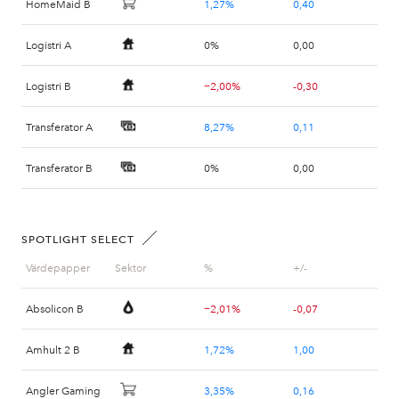
HomeMaid B
1,27%
0,40
Logistri A
0%
0,00
Logistri B
−2,00%
-0,30
Transferator A
8,27%
0,11
Transferator B
0%
0,00
Veteranpoolen B
−0,46%
-0,30
SPOTLIGHT SELECT
Värdepapper
Sektor
%
+/-
Absolicon B
−2,01%
-0,07
Amhult 2 B
1,72%
1,00
Angler Gaming
3,35%
0,16