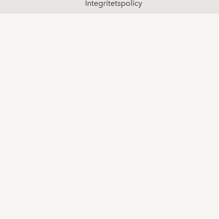
Integritetspolicy
Klagomål
Visselblåsning
Sociala medier
LinkedIn
Youtube
Facebook
Kontakt
08-511 68 000
info@spotlightstockmarket.com
Koncerninformation