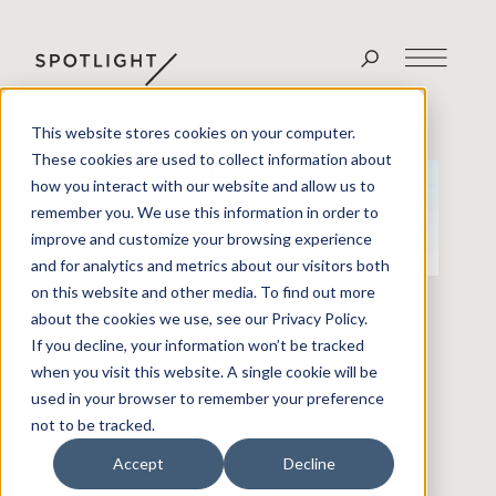
This website stores cookies on your computer.
Spotlight
These cookies are used to collect information about
Select
how you interact with our website and allow us to
remember you. We use this information in order to
improve and customize your browsing experience
Spotlight Select är en
and for analytics and metrics about our visitors both
särskild lista för bolag på
on this website and other media. To find out more
Spotlight Stock Market.
about the cookies we use, see our Privacy Policy.
Listan riktar sig till bolag
If you decline, your information won’t be tracked
som vill tydliggöra sin
when you visit this website. A single cookie will be
ambition att arbeta med
used in your browser to remember your preference
högre krav på
not to be tracked.
transparens,
bolagsstyrning och
Accept
Decline
finansiell rapportering.