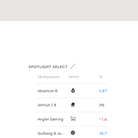
SPOTLIGHT SELECT
Värdepapper
Sektor
%
Absolicon B
5,87%
Amhult 2 B
0%
Angler Gaming
−1,62%
Gullberg & Jansson
28,79%