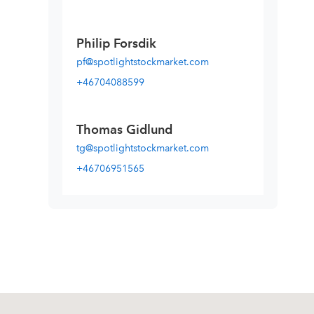
Philip Forsdik
pf@spotlightstockmarket.com
+46704088599
Thomas Gidlund
tg@spotlightstockmarket.com
+46706951565