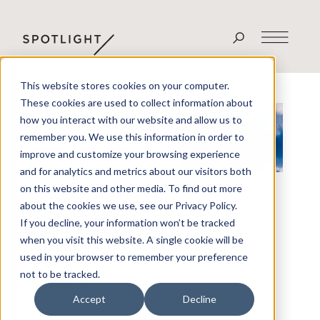
This website stores cookies on your computer.
Utbildning
These cookies are used to collect information about
how you interact with our website and allow us to
remember you. We use this information in order to
VD och styrelseordförande
improve and customize your browsing experience
i ett bolag som är noterat
and for analytics and metrics about our visitors both
på Spotlight får en
on this website and other media. To find out more
kostnadsfri utbildning i de
about the cookies we use, see our Privacy Policy.
regler som gäller för
If you decline, your information won’t be tracked
noterade bolag samt
when you visit this website. A single cookie will be
exempel och råd om hur
used in your browser to remember your preference
dessa regler ska användas i
not to be tracked.
praktiken.
Accept
Decline