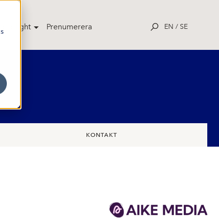
potlight
Prenumerera
EN
/
SE
cs
KONTAKT