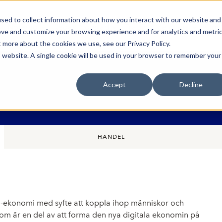
sed to collect information about how you interact with our website and
Bli Noterad
Redan Noterad
Trading Members
Om S
ove and customize your browsing experience and for analytics and metri
t more about the cookies we use, see our Privacy Policy.
is website. A single cookie will be used in your browser to remember your
Accept
Decline
HANDEL
g-ekonomi med syfte att koppla ihop människor och
om är en del av att forma den nya digitala ekonomin på