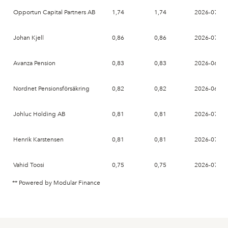
Opportun Capital Partners AB
1,74
1,74
2026-07-01
Johan Kjell
0,86
0,86
2026-07-01
Avanza Pension
0,83
0,83
2026-06-26
Nordnet Pensionsförsäkring
0,82
0,82
2026-06-26
Johluc Holding AB
0,81
0,81
2026-07-01
Henrik Karstensen
0,81
0,81
2026-07-01
Vahid Toosi
0,75
0,75
2026-07-01
** Powered by Modular Finance