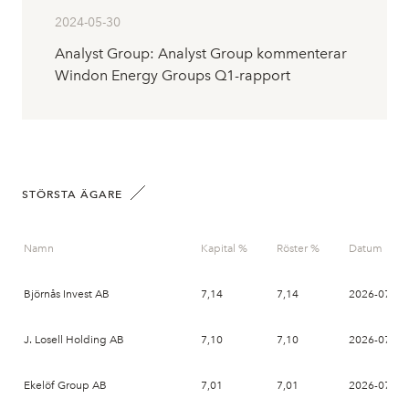
2024-05-30
Analyst Group: Analyst Group kommenterar
Windon Energy Groups Q1-rapport
STÖRSTA ÄGARE
Namn
Kapital %
Röster %
Datum
Björnås Invest AB
7,14
7,14
2026-07-01
J. Losell Holding AB
7,10
7,10
2026-07-01
Ekelöf Group AB
7,01
7,01
2026-07-01