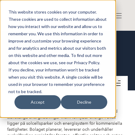
This website stores cookies on your computer.
These cookies are used to collect information about
how you interact with our website and allow us to
remember you. We use this information in order to
improve and customize your browsing experience
and for analytics and metrics about our visitors both
on this website and other media. To find out more
Windon Energy Group AB
about the cookies we use, see our Privacy Policy.
If you decline, your information won’t be tracked
when you visit this website. A single cookie will be
Kontakt
used in your browser to remember your preference
not to be tracked.
Accept
Decline
Windon Energy Group grundades 2007 och arbetar med
storskaliga energilösningar inom förnybar energi. Fokus
ligger på solcellsparker och energisystem för kommersiella
fastigheter. Bolaget planerar, levererar och underhåller