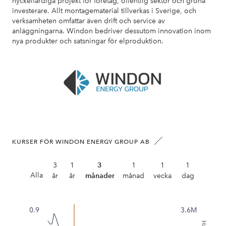
nyckelfärdiga projekt för företag, offentlig sektor och gröna
investerare. Allt montagematerial tillverkas i Sverige, och
verksamheten omfattar även drift och service av
anläggningarna. Windon bedriver dessutom innovation inom
nya produkter och satsningar för elproduktion.
KURSER FÖR WINDON ENERGY GROUP AB
3
1
3
1
1
1
Alla
år
år
månader
månad
vecka
dag
0.9
3.6M