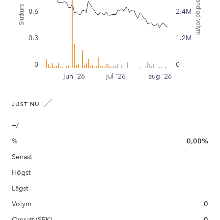
Handlad volym
Slutkurs
0.6
2.4M
0.3
1.2M
0
0
jun '26
jul '26
aug '26
JUST NU
+/-
%
0,00%
Senast
Högst
Lägst
Volym
0
Omsatt (SEK)
0