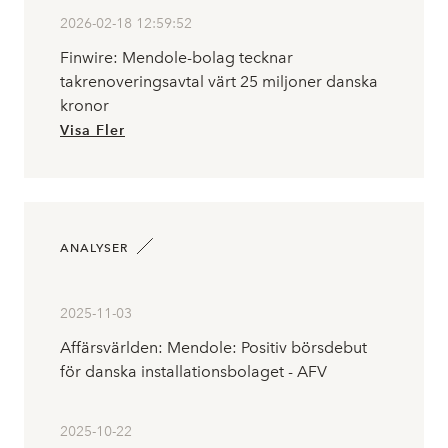
2026-02-18 12:59:52
Finwire: Mendole-bolag tecknar
takrenoveringsavtal värt 25 miljoner danska
kronor
Visa Fler
ANALYSER
2025-11-03
Affärsvärlden: Mendole: Positiv börsdebut
för danska installationsbolaget - AFV
2025-10-22