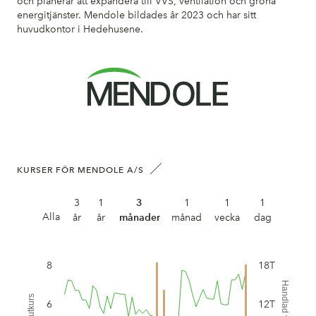
och planerar att expandera till VVS, ventilation och gröna
energitjänster. Mendole bildades år 2023 och har sitt
huvudkontor i Hedehusene.
KURSER FÖR MENDOLE A/S
3
1
3
1
1
1
Alla
år
år
månader
månad
vecka
dag
8
18T
Handlad volym
Slutkurs
6
12T