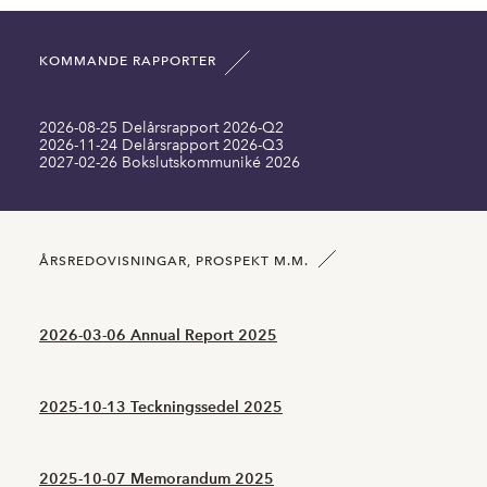
Omsättningstillgångar MDKK
63,99
63,64
KOMMANDE RAPPORTER
Summa tillgångar MDKK
74,38
73,52
2026-08-25 Delårsrapport 2026-Q2
Långfristiga skulder inklusive MDKK
14,31
14,10
2026-11-24 Delårsrapport 2026-Q3
2027-02-26 Bokslutskommuniké 2026
Kortfristiga skulder MDKK
48,98
45,16
Antal aktier DKK
5349589,00
5349589,00
ÅRSREDOVISNINGAR, PROSPEKT M.M.
2026-03-06 Annual Report 2025
2025-10-13 Teckningssedel 2025
2025-10-07 Memorandum 2025