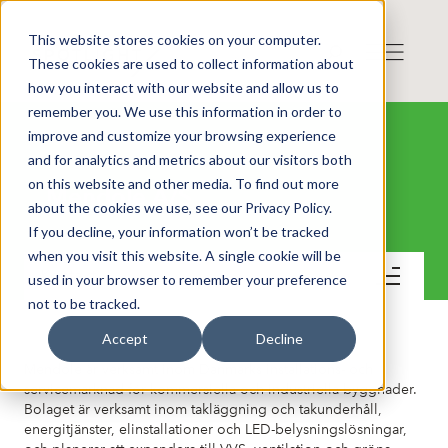
This website stores cookies on your computer.
These cookies are used to collect information about
how you interact with our website and allow us to
remember you. We use this information in order to
improve and customize your browsing experience
and for analytics and metrics about our visitors both
on this website and other media. To find out more
Mendole A/S
about the cookies we use, see our Privacy Policy.
If you decline, your information won’t be tracked
when you visit this website. A single cookie will be
Kontakt
used in your browser to remember your preference
not to be tracked.
Accept
Decline
Mendole är verksamt inom Danmarks installations- och
servicemarknad för kommersiella och industriella byggnader.
Bolaget är verksamt inom takläggning och takunderhåll,
energitjänster, elinstallationer och LED-belysningslösningar,