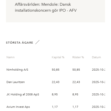
Affärsvärlden: Mendole: Dansk
installationskoncern gör IPO - AFV
STÖRSTA ÄGARE
Namn
Kapital %
Röster %
Datum
Nimholding A/S
50,85
50,85
2025-10-29
Dan Lauritzen
22,43
22,43
2025-10-29
JK Holding af 2008 ApS
8,95
8,95
2025-10-29
Avium Invest Aps
1,17
1,17
2025-10-29