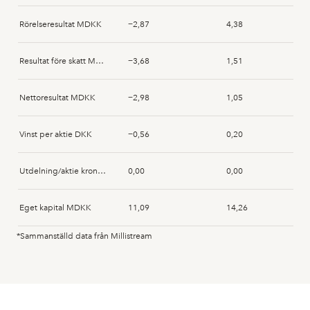
Rörelseresultat MDKK
−2,87
4,38
Resultat före skatt MDKK
−3,68
1,51
Nettoresultat MDKK
−2,98
1,05
Vinst per aktie DKK
−0,56
0,20
Utdelning/aktie kronor DKK
0,00
0,00
Eget kapital MDKK
11,09
14,26
*Sammanställd data från Millistream
Anläggningstillgångar MDKK
8,01
7,44
Immateriella anläggningstillgångar MDKK
1,85
1,90