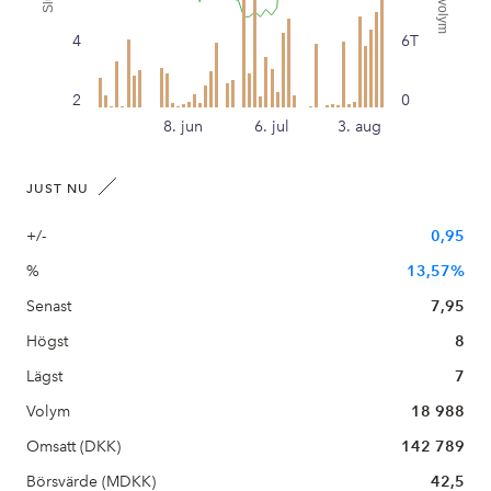
4
6T
2
0
8. jun
6. jul
3. aug
JUST NU
+/-
0,95
%
13,57%
Senast
7,95
Högst
8
Lägst
7
Volym
18 988
Omsatt (DKK)
142 789
Börsvärde (MDKK)
42,5