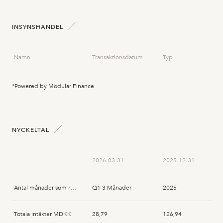
INSYNSHANDEL
Namn
Transaktionsdatum
Typ
*Powered by Modular Finance
NYCKELTAL
2026-03-31
2025-12-31
Antal månader som rapporten avser
Q1 3 Månader
2025
Totala intäkter MDKK
28,79
126,94