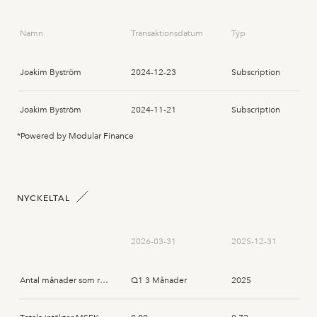
Namn
Transaktionsdatum
Typ
Joakim Byström
2024-12-23
Subscription
Joakim Byström
2024-11-21
Subscription
*Powered by Modular Finance
NYCKELTAL
2026-03-31
2025-12-31
Antal månader som rapporten avser
Q1 3 Månader
2025