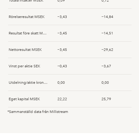
Totala intäkter MSEK
0,09
0,72
Rörelseresultat MSEK
−3,43
−14,84
Resultat före skatt MSEK
−3,45
−14,51
Nettoresultat MSEK
−3,45
−29,62
Vinst per aktie SEK
−0,43
−3,67
Utdelning/aktie kronor SEK
0,00
0,00
Eget kapital MSEK
22,22
25,79
*Sammanställd data från Millistream
Anläggningstillgångar MSEK
10,96
11,60
Immateriella anläggningstillgångar MSEK
1,78
1,93