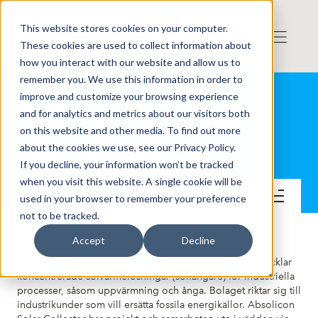
This website stores cookies on your computer.
These cookies are used to collect information about
how you interact with our website and allow us to
remember you. We use this information in order to
improve and customize your browsing experience
and for analytics and metrics about our visitors both
on this website and other media. To find out more
Absolicon Solar Collector AB
about the cookies we use, see our Privacy Policy.
If you decline, your information won’t be tracked
when you visit this website. A single cookie will be
Kontakt
used in your browser to remember your preference
not to be tracked.
Accept
Decline
Absolicon Solar Collector är ett svenskt bolag som utvecklar
koncentrerade solvärmelösningar (solfångare) för industriella
processer, såsom uppvärmning och ånga. Bolaget riktar sig till
industrikunder som vill ersätta fossila energikällor. Absolicon