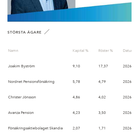
STÖRSTA ÄGARE
Namn
Kapital %
Röster %
Datum
Joakim Byström
9,10
17,37
2026-06-
Nordnet Pensionsförsäkring
5,78
4,79
2026-06-
Christer Jönsson
4,86
4,02
2026-06-
Avanza Pension
4,23
3,50
2026-06-
Försäkringsaktiebolaget Skandia
2,07
1,71
2026-06-