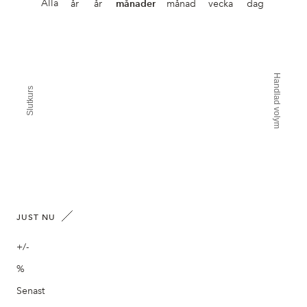
Alla
år
år
månader
månad
vecka
dag
Handlad volym
Slutkurs
JUST NU
+/-
%
Senast