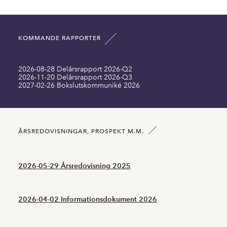
Omsättningstillgångar MSEK
16,23
17,83
KOMMANDE RAPPORTER
Summa tillgångar MSEK
28,97
31,36
2026-08-28 Delårsrapport 2026-Q2
Långfristiga skulder inklusive MSEK
0,00
0,00
2026-11-20 Delårsrapport 2026-Q3
2027-02-26 Bokslutskommuniké 2026
Kortfristiga skulder MSEK
6,75
5,57
Antal aktier SEK
8063099,00
8063099,00
ÅRSREDOVISNINGAR, PROSPEKT M.M.
2026-05-29 Årsredovisning 2025
2026-04-02 Informationsdokument 2026