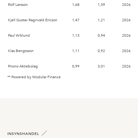
Rolf Larsson
1,68
1,39
2026-06-
Kjell Gustav Ragnvald Ericson
1,47
1,21
2026-06-
Paul Wiklund
1,13
0,94
2026-06-
Klas Bengtsson
1,11
0,92
2026-06-
Priono Aktiebolag
0,99
3,01
2026-06-
** Powered by Modular Finance
INSYNSHANDEL