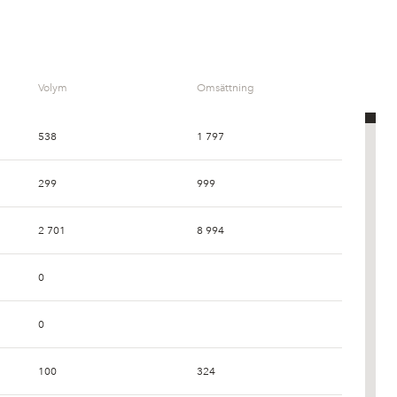
Volym
Omsättning
538
1 797
299
999
2 701
8 994
0
0
100
324