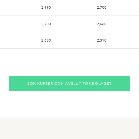
2,990
2,700
2,700
2,660
2,680
2,310
SÖK KURSER OCH AVSLUT FÖR BOLAGET
2,700
2,600