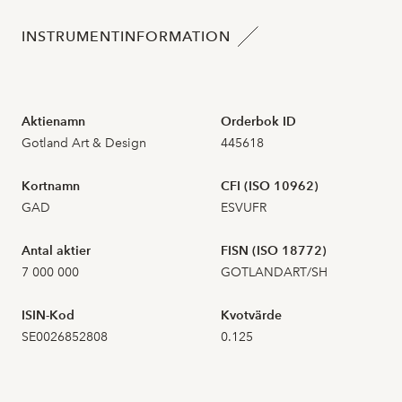
2026-07-16
1
2,790
INSTRUMENTINFORMATION
2026-07-15
2026-07-14
1
2,870
Aktienamn
Orderbok ID
Gotland Art & Design
445618
2026-07-13
1
2,870
Kortnamn
CFI (ISO 10962)
2026-07-10
GAD
ESVUFR
2026-07-09
5
2,810
Antal aktier
FISN (ISO 18772)
7 000 000
GOTLANDART/SH
2026-07-08
5
2,370
ISIN-Kod
Kvotvärde
2026-07-07
1
2,970
SE0026852808
0.125
2026-07-06