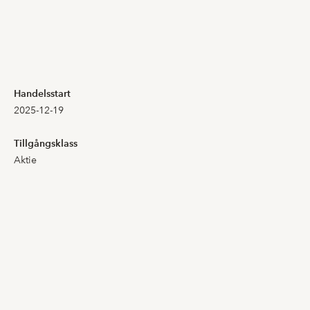
2,790
2,790
2,870
2,870
Handelsstart
2025-12-19
2,870
2,870
Tillgångsklass
Aktie
2,890
2,370
2,950
2,320
2,970
2,970