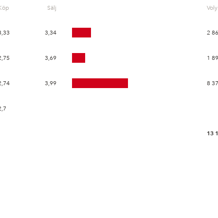
Köp
Sälj
Vol
3,33
3,34
2 8
2,75
3,69
1 8
2,74
3,99
8 3
2,7
13 