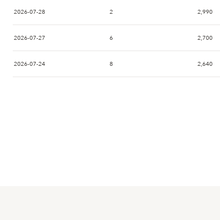
2026-07-28
2
2,990
2026-07-27
6
2,700
2026-07-24
8
2,640
2026-07-23
2026-07-22
2026-07-21
2026-07-20
2026-07-17
4
2,700