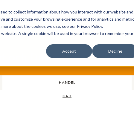
sed to collect information about how you interact with our website and
Bli Noterad
Redan Noterad
Trading Members
Om S
ove and customize your browsing experience and for analytics and metri
t more about the cookies we use, see our Privacy Policy.
is website. A single cookie will be used in your browser to remember your
Accept
Decline
rt och Design
HANDEL
GAD