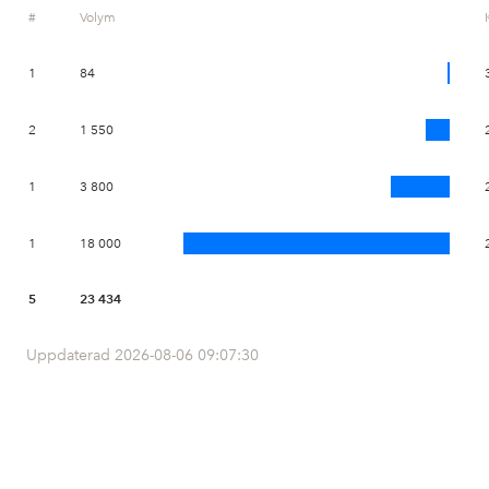
#
Volym
1
84
2
1 550
1
3 800
1
18 000
5
23 434
Uppdaterad 2026-08-06 09:07:30