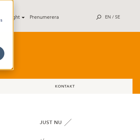
potlight
Prenumerera
EN
/
SE
cs
KONTAKT
JUST NU