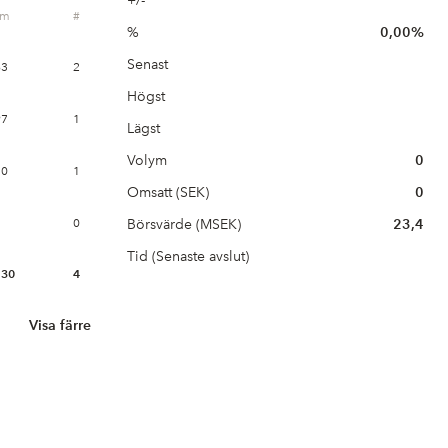
+/-
ym
#
%
0,00%
Senast
63
2
Högst
97
1
Lägst
Volym
0
70
1
Omsatt (SEK)
0
0
Börsvärde (MSEK)
23,4
Tid (Senaste avslut)
130
4
Visa färre