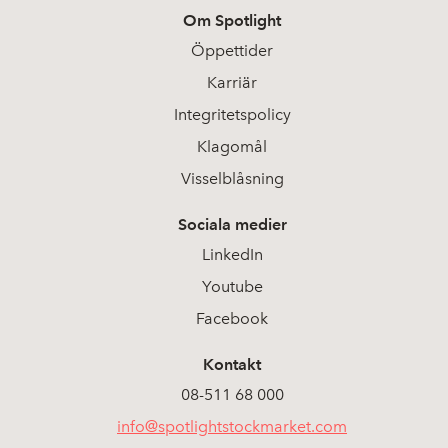
Om Spotlight
2026-05-25
7
0,567
Öppettider
Karriär
2026-05-22
11
0,575
Integritetspolicy
2026-05-21
3
Klagomål
0,569
Visselblåsning
2026-05-20
5
0,556
Sociala medier
2026-05-19
2
0,557
LinkedIn
Youtube
2026-05-18
17
0,548
Facebook
2026-05-15
20
0,581
Kontakt
08-511 68 000
2026-05-13
12
0,633
info@spotlightstockmarket.com