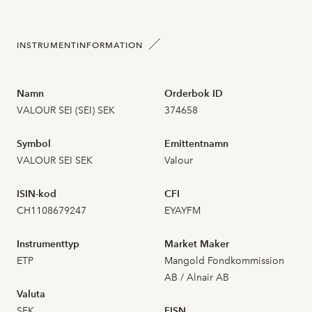
2026-07-23
5
0,435
INSTRUMENTINFORMATION
2026-07-22
4
0,436
Namn
Orderbok ID
VALOUR SEI (SEI) SEK
374658
2026-07-21
8
0,445
Symbol
Emittentnamn
2026-07-20
6
0,432
VALOUR SEI SEK
Valour
2026-07-17
5
0,442
ISIN-kod
CFI
CH1108679247
EYAYFM
2026-07-16
4
0,450
Instrumenttyp
Market Maker
2026-07-15
9
0,455
ETP
Mangold Fondkommission
AB / Alnair AB
Valuta
2026-07-14
7
0,457
SEK
FISN