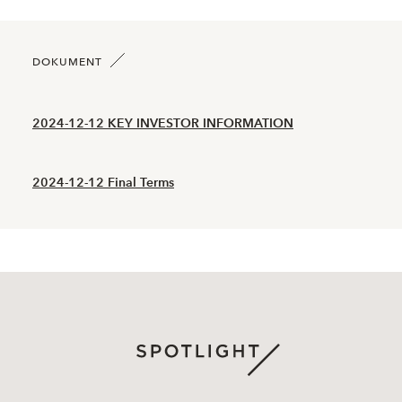
2026-06-05
37
0,433
2026-06-04
48
0,496
DOKUMENT
2026-06-03
18
0,585
2024-12-12 KEY INVESTOR INFORMATION
2026-06-02
18
0,600
2024-12-12 Final Terms
2026-06-01
21
0,600
2026-05-29
22
0,584
2026-05-28
18
0,610
2026-05-27
51
0,634
2026-05-26
33
0,596