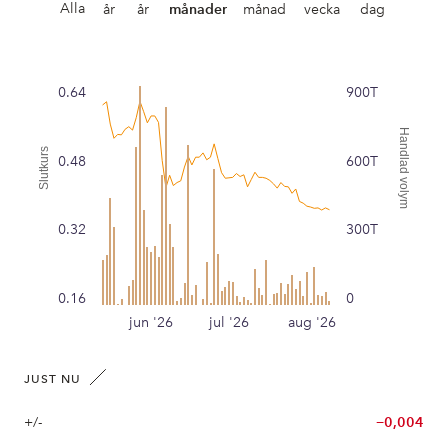
Alla
år
år
månader
månad
vecka
dag
0.64
900T
Handlad volym
Slutkurs
0.48
600T
0.32
300T
0.16
0
jun '26
jul '26
aug '26
JUST NU
+/-
−0,004