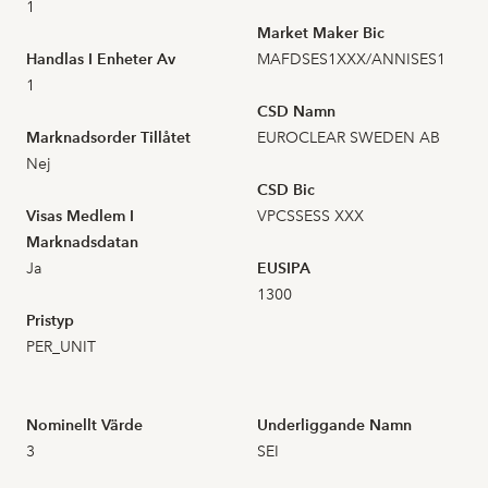
2026-07-01
13
0,456
1
Market Maker Bic
Handlas I Enheter Av
MAFDSES1XXX/ANNISES1
2026-06-30
9
0,455
1
CSD Namn
2026-06-29
8
0,468
Marknadsorder Tillåtet
EUROCLEAR SWEDEN AB
Nej
2026-06-26
10
0,501
CSD Bic
Visas Medlem I
VPCSSESS XXX
2026-06-25
26
0,535
Marknadsdatan
Ja
EUSIPA
2026-06-24
2
1300
0,504
Pristyp
PER_UNIT
2026-06-23
10
0,498
2026-06-22
8
0,514
Nominellt Värde
Underliggande Namn
3
SEI
2026-06-18
2
0,504