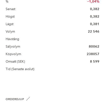
%
−1,04%
Senast
0,382
Högst
0,382
Lägst
0,381
Volym
22 546
Hävstång
Säljvolym
80062
Köpvolym
238057
Omsatt (SEK)
8 599
Tid (Senaste avslut)
ORDERDJUP