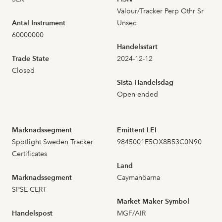
Valour/Tracker Perp Othr Sr
2026-07-13
6
0,457
Antal Instrument
Unsec
60000000
2026-07-10
7
0,469
Handelsstart
Trade State
2024-12-12
2026-07-09
3
0,452
Closed
Sista Handelsdag
2026-07-08
4
0,435
Open ended
2026-07-07
10
0,463
Marknadssegment
Emittent LEI
Spotlight Sweden Tracker
9845001E5QX8B53C0N90
2026-07-06
2
0,459
Certificates
Land
2026-07-03
8
0,466
Marknadssegment
Caymanöarna
SPSE CERT
2026-07-02
10
0,457
Market Maker Symbol
Handelspost
MGF/AIR