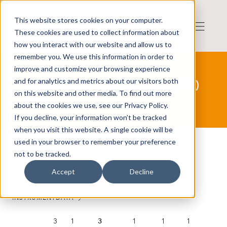
This website stores cookies on your computer.
These cookies are used to collect information about
how you interact with our website and allow us to
remember you. We use this information in order to
improve and customize your browsing experience
and for analytics and metrics about our visitors both
VALOUR AERODROME (AERO)
on this website and other media. To find out more
SEK
about the cookies we use, see our Privacy Policy.
If you decline, your information won’t be tracked
when you visit this website. A single cookie will be
used in your browser to remember your preference
not to be tracked.
Accept
Decline
INSTRUMENTDATA
3
1
3
1
1
1