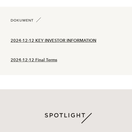
2026-06-05
23
0,300
2026-06-04
7
0,333
DOKUMENT
2026-06-03
15
0,345
2024-12-12 KEY INVESTOR INFORMATION
2026-06-02
13
0,342
2024-12-12 Final Terms
2026-06-01
10
0,354
2026-05-29
17
0,364
2026-05-28
11
0,373
2026-05-27
15
0,394
2026-05-26
12
0,408