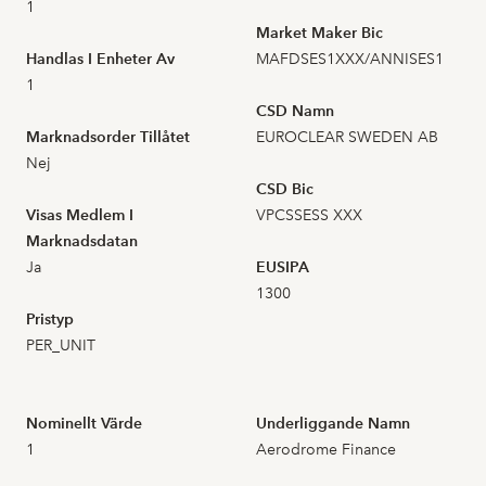
2026-07-01
5
0,471
1
Market Maker Bic
Handlas I Enheter Av
MAFDSES1XXX/ANNISES1
2026-06-30
9
0,434
1
CSD Namn
2026-06-29
9
0,434
Marknadsorder Tillåtet
EUROCLEAR SWEDEN AB
Nej
2026-06-26
13
0,451
CSD Bic
Visas Medlem I
VPCSSESS XXX
2026-06-25
67
0,447
Marknadsdatan
Ja
EUSIPA
2026-06-24
3
1300
0,476
Pristyp
PER_UNIT
2026-06-23
16
0,482
2026-06-22
30
0,516
Nominellt Värde
Underliggande Namn
1
Aerodrome Finance
2026-06-18
22
0,412