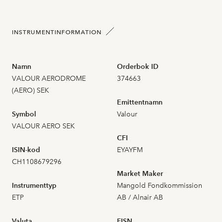
2026-07-23
4
0,398
INSTRUMENTINFORMATION
2026-07-22
11
0,408
Namn
Orderbok ID
VALOUR AERODROME
374663
2026-07-21
22
0,423
(AERO) SEK
Emittentnamn
2026-07-20
11
0,418
Symbol
Valour
VALOUR AERO SEK
2026-07-17
21
0,457
CFI
ISIN-kod
EYAYFM
2026-07-16
2
0,460
CH1108679296
Market Maker
2026-07-15
3
0,492
Instrumenttyp
Mangold Fondkommission
ETP
AB / Alnair AB
2026-07-14
9
0,477
Valuta
FISN