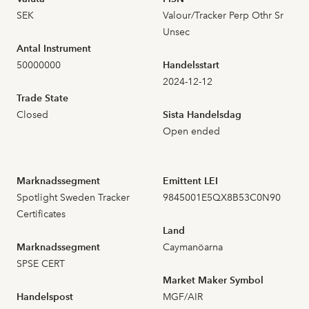
SEK
Valour/Tracker Perp Othr Sr
2026-07-13
3
0,454
Unsec
Antal Instrument
2026-07-10
4
0,481
50000000
Handelsstart
2024-12-12
2026-07-09
13
0,496
Trade State
Closed
Sista Handelsdag
2026-07-08
32
0,493
Open ended
2026-07-07
40
0,568
Marknadssegment
Emittent LEI
Spotlight Sweden Tracker
9845001E5QX8B53C0N90
2026-07-06
9
0,509
Certificates
Land
2026-07-03
3
0,507
Marknadssegment
Caymanöarna
SPSE CERT
2026-07-02
13
0,482
Market Maker Symbol
Handelspost
MGF/AIR