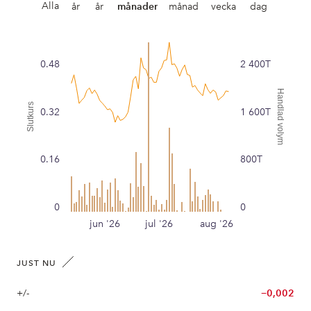
Alla
år
år
månader
månad
vecka
dag
0.48
2 400T
Handlad volym
Slutkurs
0.32
1 600T
0.16
800T
0
0
jun '26
jul '26
aug '26
JUST NU
+/-
−0,002