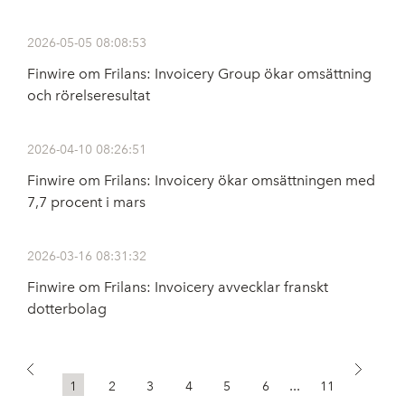
2026-05-05 08:08:53
Finwire om Frilans: Invoicery Group ökar omsättning
och rörelseresultat
2026-04-10 08:26:51
Finwire om Frilans: Invoicery ökar omsättningen med
7,7 procent i mars
2026-03-16 08:31:32
Finwire om Frilans: Invoicery avvecklar franskt
dotterbolag
...
1
2
3
4
5
6
11