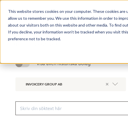
This website stores cookies on your computer. These cookies are u
Market Overview
allow us to remember you. We use this information in order to impr
about our visitors both on this website and other media. To find ou
If you decline, your information won’t be tracked when you visit th
preference not to be tracked.
NYHETER ÖVERSIKT
Visa även historiska bolag
×
INVOICERY GROUP AB