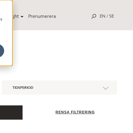
potlight
Prenumerera
EN
/
SE
cs
TIDSPERIOD
RENSA FILTRERING