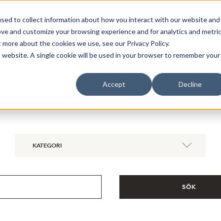
sed to collect information about how you interact with our website and
Bli Noterad
Redan Noterad
Trading Members
Om S
ove and customize your browsing experience and for analytics and metri
t more about the cookies we use, see our Privacy Policy.
is website. A single cookie will be used in your browser to remember your
Accept
Decline
KATEGORI
SÖK