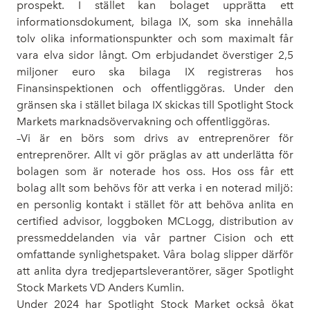
prospekt. I stället kan bolaget upprätta ett
informationsdokument, bilaga IX, som ska innehålla
tolv olika informationspunkter och som maximalt får
vara elva sidor långt. Om erbjudandet överstiger 2,5
miljoner euro ska bilaga IX registreras hos
Finansinspektionen och offentliggöras. Under den
gränsen ska i stället bilaga IX skickas till Spotlight Stock
Markets marknadsövervakning och offentliggöras.
–Vi är en börs som drivs av entreprenörer för
entreprenörer. Allt vi gör präglas av att underlätta för
bolagen som är noterade hos oss. Hos oss får ett
bolag allt som behövs för att verka i en noterad miljö:
en personlig kontakt i stället för att behöva anlita en
certified advisor, loggboken MCLogg, distribution av
pressmeddelanden via vår partner Cision och ett
omfattande synlighetspaket. Våra bolag slipper därför
att anlita dyra tredjepartsleverantörer, säger Spotlight
Stock Markets VD Anders Kumlin.
Under 2024 har Spotlight Stock Market också ökat