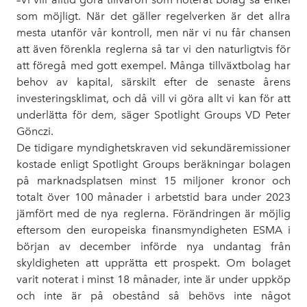
som möjligt. När det gäller regelverken är det allra
mesta utanför vår kontroll, men när vi nu får chansen
att även förenkla reglerna så tar vi den naturligtvis för
att föregå med gott exempel. Många tillväxtbolag har
behov av kapital, särskilt efter de senaste årens
investeringsklimat, och då vill vi göra allt vi kan för att
underlätta för dem, säger Spotlight Groups VD Peter
Gönczi.
De tidigare myndighetskraven vid sekundäremissioner
kostade enligt Spotlight Groups beräkningar bolagen
på marknadsplatsen minst 15 miljoner kronor och
totalt över 100 månader i arbetstid bara under 2023
jämfört med de nya reglerna. Förändringen är möjlig
eftersom den europeiska finansmyndigheten ESMA i
början av december införde nya undantag från
skyldigheten att upprätta ett prospekt. Om bolaget
varit noterat i minst 18 månader, inte är under uppköp
och inte är på obestånd så behövs inte något