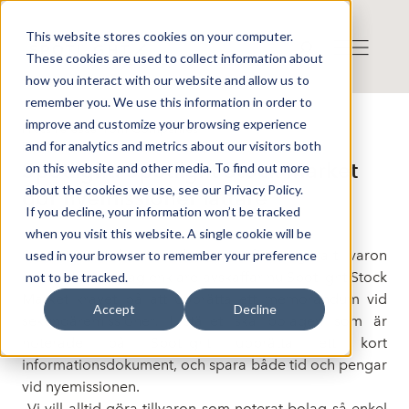
This website stores cookies on your computer.
These cookies are used to collect information about
how you interact with our website and allow us to
remember you. We use this information in order to
improve and customize your browsing experience
Press release from Companies
and for analytics and metrics about our visitors both
Publicerat: 2024-12-10 09:00:00
Spotlight: Spotlight Stock Market
on this website and other media. To find out more
about the cookies we use, see our Privacy Policy.
gör nyemissioner lättare
If you decline, your information won’t be tracked
when you visit this website. A single cookie will be
Som ett led i det löpande arbetet för att göra tillvaron
used in your browser to remember your preference
som noterat bolag enklare avskaffar nu Spotlight Stock
not to be tracked.
Market kravet på att upprätta ett memorandum vid
Accept
Decline
sekundäremissioner. I stället ska bolagen som är
noterade på Spotlight upprätta ett kort
informationsdokument, och spara både tid och pengar
vid nyemissionen.
–Vi vill alltid göra tillvaron som noterat bolag så enkel