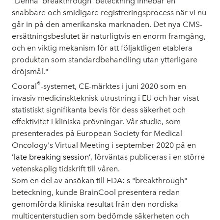
"Denna ’breakthrough’ beteckning innebär en
snabbare och smidigare registreringsprocess när vi nu
går in på den amerikanska marknaden. Det nya CMS-
ersättningsbeslutet är naturligtvis en enorm framgång,
och en viktig mekanism för att följaktligen etablera
produkten som standardbehandling utan ytterligare
dröjsmål."
®
Cooral
-systemet, CE-märktes i juni 2020 som en
invasiv medicinskteknisk utrustning i EU och har visat
statistiskt signifikanta bevis för dess säkerhet och
effektivitet i kliniska prövningar. Vår studie, som
presenterades på European Society for Medical
Oncology's Virtual Meeting i september 2020 på en
’
late breaking session’,
förväntas publiceras i en större
vetenskaplig tidskrift till våren.
Som en del av ansökan till FDA: s "breakthrough"
beteckning, kunde BrainCool presentera redan
genomförda kliniska resultat från den nordiska
multicenterstudien som bedömde säkerheten och