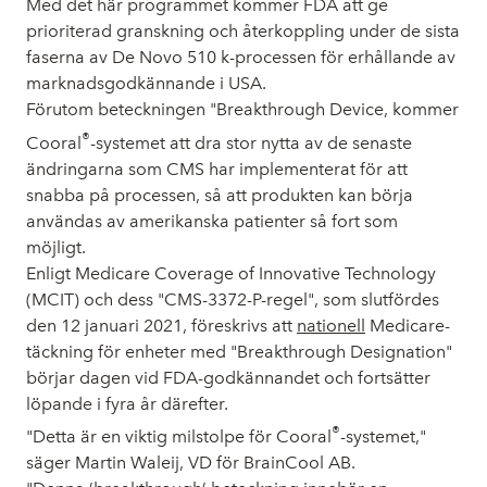
Med det här programmet kommer FDA att ge
prioriterad granskning och återkoppling under de sista
faserna av De Novo 510 k-processen för erhållande av
marknadsgodkännande i USA.
Förutom beteckningen "Breakthrough Device, kommer
®
Cooral
-systemet att dra stor nytta av de senaste
ändringarna som CMS har implementerat för att
snabba på processen, så att produkten kan börja
användas av amerikanska patienter så fort som
möjligt.
Enligt Medicare Coverage of Innovative Technology
(MCIT) och dess "CMS-3372-P-regel", som slutfördes
den 12 januari 2021, föreskrivs att
nationell
Medicare-
täckning för enheter med "Breakthrough Designation"
börjar dagen vid FDA-godkännandet och fortsätter
löpande i fyra år därefter.
®
"Detta är en viktig milstolpe för Cooral
-systemet,"
säger Martin Waleij, VD för BrainCool AB.