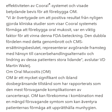
®
effektiviteten av Cooral
-systemet och visade
betydande bevis för att förebygga OM.
"Vi är övertygade om att positiva resultat från nyligen
gjorda kliniska studier som visar Cooral systemets
förmåga att förebygga oral mukosit, var en viktig
faktor för att vinna denna FDA-beteckning. Den dubbla
fördelen med detta genombrott och CMS-
ersättningsbeslutet, representerar avgörande framsteg
med hänsyn till cancerbehandlingsalternativ och
lindring av dessa patienters stora lidande", avslutar VD
Martin Waleij.
Om Oral Mucositis (OM)
OM är ett mycket signifikant och ibland
dosbegränsande tillstånd som har rapporterats som
den mest försvagande komplikationen av
cancerterapi. OM kan förekomma i kombination med
en mängd försvagande symtom som kan äventyra
patienternas förmåga att upprätthålla munhygien.