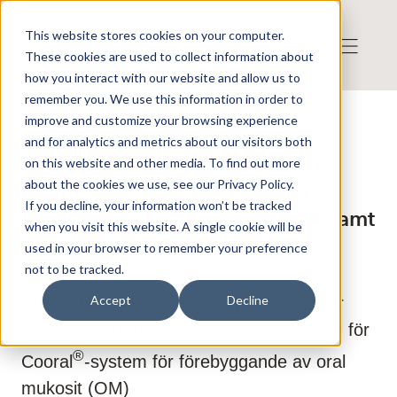
This website stores cookies on your computer.
These cookies are used to collect information about
how you interact with our website and allow us to
remember you. We use this information in order to
improve and customize your browsing experience
Press release from Companies
and for analytics and metrics about our visitors both
Publicerat: 2021-01-31 16:57:14
BrainCool AB: Genombrott för
on this website and other media. To find out more
about the cookies we use, see our Privacy Policy.
BrainCool - Cooral[® ]erhåller
If you decline, your information won’t be tracked
Breakthrough Device från FDA samt
when you visit this website. A single cookie will be
försäkringsersättning i USA
used in your browser to remember your preference
not to be tracked.
Accept
Decline
Genombrott för BrainCool (publ); erhåller
FDA "Breakthrough Device" klassificering för
®
Cooral
-system för förebyggande av oral
mukosit (OM)