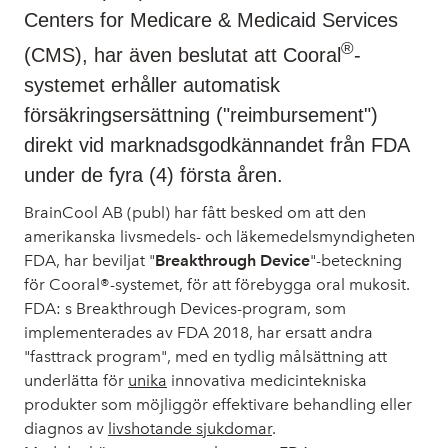
Centers for Medicare & Medicaid Services
®
(CMS), har även beslutat att Cooral
-
systemet erhåller automatisk
försäkringsersättning ("reimbursement")
direkt vid marknadsgodkännandet från FDA
under de fyra (4) första åren.
BrainCool AB (publ) har fått besked om att den
amerikanska livsmedels- och läkemedelsmyndigheten
FDA, har beviljat "
Breakthrough Device
"-beteckning
för Cooral®-systemet, för att förebygga oral mukosit.
FDA: s Breakthrough Devices-program, som
implementerades av FDA 2018, har ersatt andra
"fasttrack program", med en tydlig målsättning att
underlätta för
unika
innovativa medicintekniska
produkter som möjliggör effektivare behandling eller
diagnos av
livshotande sjukdomar
.