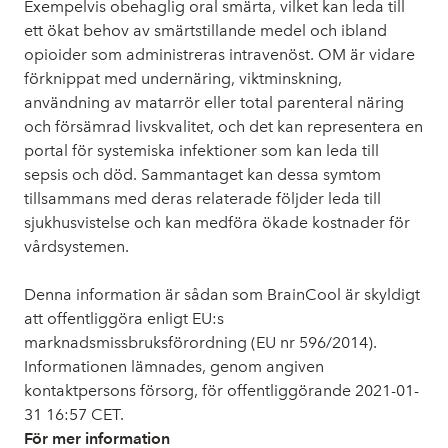
Exempelvis obehaglig oral smärta, vilket kan leda till
ett ökat behov av smärtstillande medel och ibland
opioider som administreras intravenöst. OM är vidare
förknippat med undernäring, viktminskning,
användning av matarrör eller total parenteral näring
och försämrad livskvalitet, och det kan representera en
portal för systemiska infektioner som kan leda till
sepsis och död. Sammantaget kan dessa symtom
tillsammans med deras relaterade följder leda till
sjukhusvistelse och kan medföra ökade kostnader för
vårdsystemen.
Denna information är sådan som BrainCool är skyldigt
att offentliggöra enligt EU:s
marknadsmissbruksförordning (EU nr 596/2014).
Informationen lämnades, genom angiven
kontaktpersons försorg, för offentliggörande 2021-01-
31 16:57 CET.
Fö
r mer information