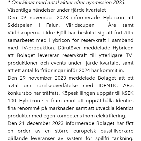
* Omräknat med antal aktier efter nyemission 2023.
Väsentliga händelser under fjärde kvartalet
Den 09 november 2023 informerade Hybricon att
Skidspelen i Falun, Världscupen i Åre samt
Världscuperna i Idre Fjäll har beslutat sig att fortsätta
samarbetet med Hybricon för reservkraft i samband
med TV-produktion. Därutöver meddelade Hybricon
att Bolaget levererar reservkraft till ytterligare TV-
produktioner och events under fjärde kvartalet samt
att ett antal förfrågningar inför 2024 har kommit in.
Den 29 november 2023 meddelade Bolaget att ett
avtal om rörelseöverlåtelse med IDENTIC AB:s
konkursbo har träffats. Köpeskillingen uppgår till kSEK
100. Hybricon ser fram emot att upprätthålla Identics
fina renommé på marknaden samt att utveckla Identics
produkter med egen kompetens inom elektrifiering.
Den 21 december 2023 informerade Bolaget har fått
en order av en större europeisk busstillverkare
gällande leveranser av system för spillfri tankning.