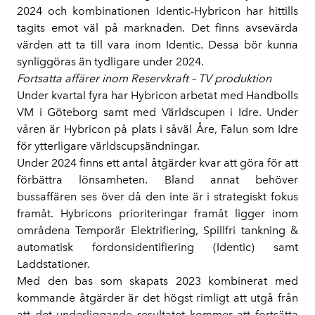
2024 och kombinationen Identic-Hybricon har hittills
tagits emot väl på marknaden. Det finns avsevärda
värden att ta till vara inom Identic. Dessa bör kunna
synliggöras än tydligare under 2024.
Fortsatta affärer inom Reservkraft – TV produktion
Under kvartal fyra har Hybricon arbetat med Handbolls
VM i Göteborg samt med Världscupen i Idre. Under
våren är Hybricon på plats i såväl Åre, Falun som Idre
för ytterligare världscupsändningar.
Under 2024 finns ett antal åtgärder kvar att göra för att
förbättra lönsamheten. Bland annat behöver
bussaffären ses över då den inte är i strategiskt fokus
framåt. Hybricons prioriteringar framåt ligger inom
områdena Temporär Elektrifiering, Spillfri tankning &
automatisk fordonsidentifiering (Identic) samt
Laddstationer.
Med den bas som skapats 2023 kombinerat med
kommande åtgärder är det högst rimligt att utgå från
att det underliggande resultatet kommer att fortsätta