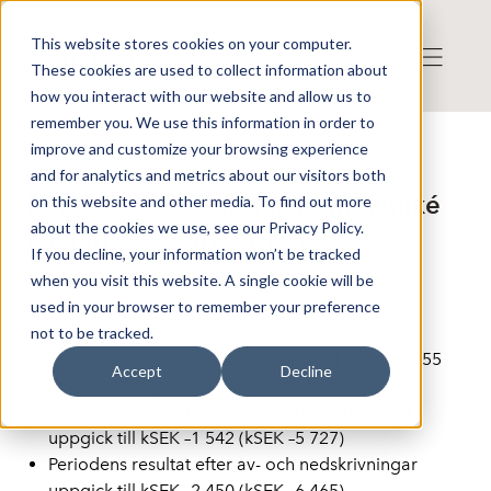
This website stores cookies on your computer.
These cookies are used to collect information about
how you interact with our website and allow us to
remember you. We use this information in order to
improve and customize your browsing experience
Reports
and for analytics and metrics about our visitors both
Publicerat: 2024-02-14 10:44:03
Hybricon AB: Bokslutskommuniké
on this website and other media. To find out more
about the cookies we use, see our Privacy Policy.
januari – december 2023
If you decline, your information won’t be tracked
when you visit this website. A single cookie will be
2024-02-14
used in your browser to remember your preference
Perioden januari – december 2023
not to be tracked.
Periodens rörelseintäkter uppgick till
kSEK 10 755
Accept
Decline
(kSEK
16 111
)
Periodens resultat före av- och nedskrivningar
uppgick till
kSEK
–
1 542
(kSEK –
5 727
)
Periodens resultat efter av- och nedskrivningar
uppgick till
kSEK
–
2 450 (
kSEK –
6 465
)