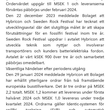
Ordervärdet uppgår till MSEK 1 och leveranserna
förväntas påbörjas under februari 2024.
Den 22 december 2023 meddelade Bolaget att
Hybricon och Sweden Rock Festival har tecknat ett
utvecklingsavtal där det slutgiltiga målet är att skapa
förutsättningar för en fossilfri festival inom tre år.
Sweden Rock Festival uppdrar i avtalet Hybricon att
utveckla teknik som nyttjar och involverar
transportörers och kunders batterielektriska fordon.
Avtalet är värt kSEK 900 över tre år och samarbetet
påbörjas omedelbart.
Väsentliga händelser efter periodens utgång
Den 29 januari 2024 meddelade Hybricon att Bolaget
har erhållit ytterligare ordrar från två framstående
europeiska busstillverkare. Det är tre ordrar på MSEK
2,2 totalt. MSEK 1,2 kommer att levereras under första
halvåret 2024 och MSEK 1,0 levereras under tredje
kvartalet 2024. Ordrarna gäller Identic-systemen för
spillfri tankning (SVR) och automatisk