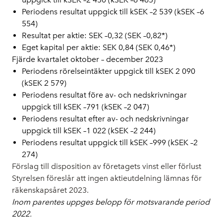
Periodens resultat uppgick till
kSEK
–
2 539 (
kSEK –
6
554
)
Resultat per aktie:
SEK
–
0,32 (SEK
–
0,82*)
Eget kapital per aktie:
SEK 0,84 (
SEK
0,46*
)
Fjärde kvartalet oktober – december 2023
Periodens rörelseintäkter uppgick till
kSEK 2 090
(kSEK
2 579
)
Periodens resultat före av- och nedskrivningar
uppgick till
kSEK
–
791 (k
SEK –
2 047
)
Periodens resultat efter av- och nedskrivningar
uppgick till
kSEK
–
1 022 (k
SEK –
2 244
)
Periodens resultat uppgick till
kSEK
–
999 (k
SEK –
2
274
)
Förslag till disposition av företagets vinst eller förlust
Styrelsen föreslår att ingen aktieutdelning lämnas för
räkenskapsåret 2023.
Inom parentes uppges belopp för motsvarande period
2022.