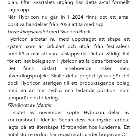
plan. Efter kvartalets utgång har detta avtal formellt
sagts upp.
När Hybricon nu går in i 2024 finns det ett antal
positiva händelser från 2023 att ta med sig:
Utvecklingsavtalet
med Sweden Rock
Hybricon arbetar nu med uppdraget att skapa ett
system som är cirkulärt och utgår från festivalens
ambitiösa mål att vara utsläppsfria. Det är väldigt fint
för ett litet bolag som Hybricon att få detta förtroende.
Det finns såklart inneboende risker med
utvecklingsprojekt. Skulle detta projekt lyckas gör det
dock Hybricon återigen till ett produktägande bolag
med en än mer tydlig och ledande position inom
temporär elektrifiering.
Förvärvet av Identic
I slutet av november köpte Hybricon delar av
konkursboet i Identic. Sedan dess har mycket arbete
lagts på att återskapa förtroendet hos kunderna. Ett
antal större ordrar har registrerats under början av Q1-