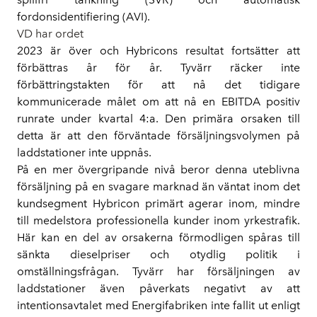
fordonsidentifiering (AVI).
VD har ordet
2023 är över och Hybricons resultat fortsätter att
förbättras år för år. Tyvärr räcker inte
förbättringstakten för att nå det tidigare
kommunicerade målet om att nå en EBITDA positiv
runrate under kvartal 4:a. Den primära orsaken till
detta är att den förväntade försäljningsvolymen på
laddstationer inte uppnås.
På en mer övergripande nivå beror denna uteblivna
försäljning på en svagare marknad än väntat inom det
kundsegment Hybricon primärt agerar inom, mindre
till medelstora professionella kunder inom yrkestrafik.
Här kan en del av orsakerna förmodligen spåras till
sänkta dieselpriser och otydlig politik i
omställningsfrågan. Tyvärr har försäljningen av
laddstationer även påverkats negativt av att
intentionsavtalet med Energifabriken inte fallit ut enligt