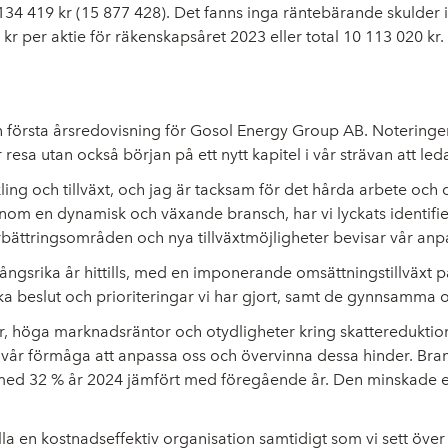
 134 419 kr (15 877 428). Det fanns inga räntebärande skulder i
 kr per aktie för räkenskapsåret 2023 eller total 10 113 020 kr.
in första årsredovisning för Gosol Energy Group AB. Noterin
resa utan också början på ett nytt kapitel i vår strävan att l
ng och tillväxt, och jag är tacksam för det hårda arbete och 
g inom en dynamisk och växande bransch, har vi lyckats identi
förbättringsområden och nya tillväxtmöjligheter bevisar vår an
rika år hittills, med en imponerande omsättningstillväxt på c
iska beslut och prioriteringar vi har gjort, samt de gynnsamm
, höga marknadsräntor och otydligheter kring skattereduktion 
 om vår förmåga att anpassa oss och övervinna dessa hinder. B
nska med 32 % år 2024 jämfört med föregående år. Den minskade 
lla en kostnadseffektiv organisation samtidigt som vi sett över