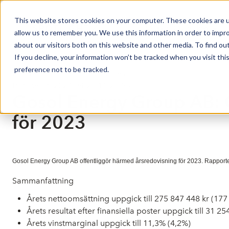
This website stores cookies on your computer. These cookies are u
Market Overview
allow us to remember you. We use this information in order to impr
about our visitors both on this website and other media. To find ou
If you decline, your information won’t be tracked when you visit th
preference not to be tracked.
Press release from Companies
Publicerat: 2024-04-28 11:20:35
Gosol Energy Group AB: 
för 2023
Gosol Energy Group AB offentliggör härmed årsredovisning för 2023. Rapporte
Sammanfattning
Årets nettoomsättning uppgick till 275 847 448 kr (177
Årets resultat efter finansiella poster uppgick till 31 2
Årets vinstmarginal uppgick till 11,3% (4,2%)