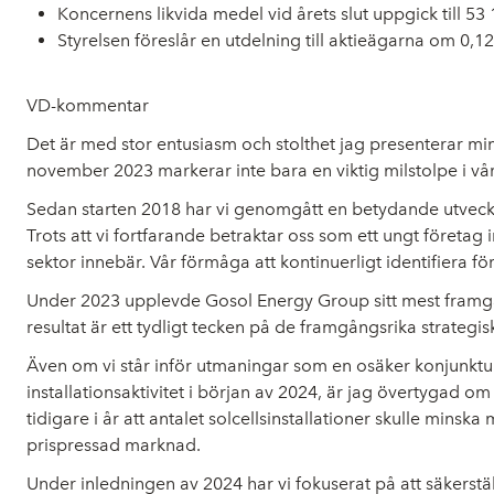
Koncernens likvida medel vid årets slut uppgick till 53
Styrelsen föreslår en utdelning till aktieägarna om 0,12
VD-kommentar
Det är med stor entusiasm och stolthet jag presenterar m
november 2023 markerar inte bara en viktig milstolpe i vår 
Sedan starten 2018 har vi genomgått en betydande utveckli
Trots att vi fortfarande betraktar oss som ett ungt företa
sektor innebär. Vår förmåga att kontinuerligt identifiera 
Under 2023 upplevde Gosol Energy Group sitt mest framgångs
resultat är ett tydligt tecken på de framgångsrika strateg
Även om vi står inför utmaningar som en osäker konjunktur
installationsaktivitet i början av 2024, är jag övertygad
tidigare i år att antalet solcellsinstallationer skulle mi
prispressad marknad.
Under inledningen av 2024 har vi fokuserat på att säkerstä