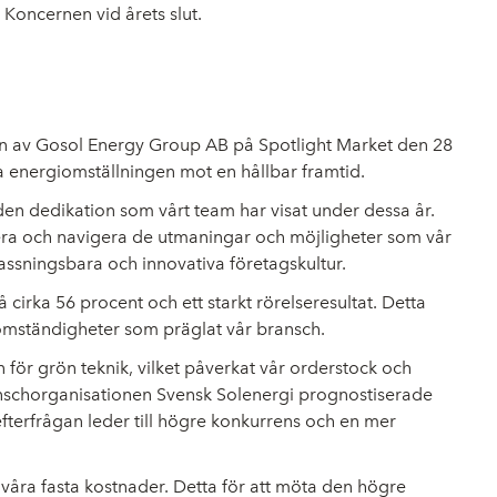
 Koncernen vid årets slut.
gen av Gosol Energy Group AB på Spotlight Market den 28
eda energiomställningen mot en hållbar framtid.
den dedikation som vårt team har visat under dessa år.
fiera och navigera de utmaningar och möjligheter som vår
passningsbara och innovativa företagskultur.
irka 56 procent och ett starkt rörelseresultat. Detta
a omständigheter som präglat vår bransch.
för grön teknik, vilket påverkat vår orderstock och
ranschorganisationen Svensk Solenergi prognostiserade
efterfrågan leder till högre konkurrens och en mer
 våra fasta kostnader. Detta för att möta den högre