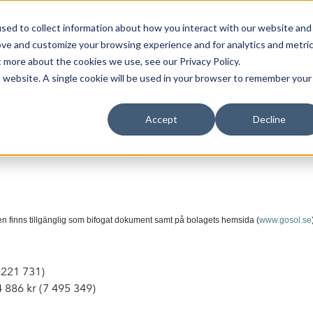
sed to collect information about how you interact with our website and
Bli Noterad
Redan Noterad
Trading Members
Om S
ove and customize your browsing experience and for analytics and metri
t more about the cookies we use, see our Privacy Policy.
is website. A single cookie will be used in your browser to remember your
Accept
Decline
Gosol Energy Group AB offe
n finns tillgänglig som bifogat dokument samt på bolagets hemsida (
www.gosol.se
 221 731)
54 886 kr (7 495 349)