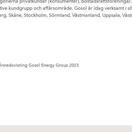
gorierna privatkunder (konsumenter), bostadsrättsföreningar,
tive kundgrupp och affärsområde. Gosol är idag verksamt i söd
erg, Skåne, Stockholm, Sörmland, Västmanland, Uppsala, Väs
Årsredovisning Gosol Energy Group 2023