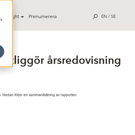
potlight
Prenumerera
EN
/
SE
cs
ntliggör årsredovisning
). Nedan följer en sammanfattning av rapporten.