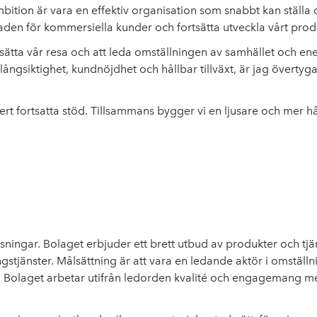
tion är vara en effektiv organisation som snabbt kan ställa 
knaden för kommersiella kunder och fortsätta utveckla vårt prod
ätta vår resa och att leda omställningen av samhället och ene
t, långsiktighet, kundnöjdhet och hållbar tillväxt, är jag övert
 ert fortsatta stöd. Tillsammans bygger vi en ljusare och mer hå
ningar. Bolaget erbjuder ett brett utbud av produkter och tjä
gstjänster. Målsättning är att vara en ledande aktör i omställ
or. Bolaget arbetar utifrån ledorden kvalité och engagemang 