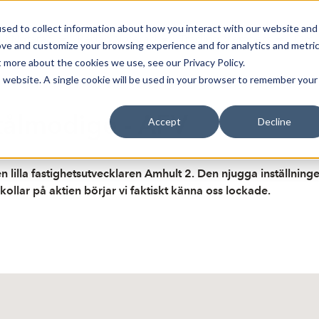
sed to collect information about how you interact with our website and
Bli Noterad
Redan Noterad
Trading Members
Om S
ove and customize your browsing experience and for analytics and metri
t more about the cookies we use, see our Privacy Policy.
is website. A single cookie will be used in your browser to remember your
tålmodige - AFV
Accept
Decline
den lilla fastighetsutvecklaren Amhult 2. Den njugga inställnin
llar på aktien börjar vi faktiskt känna oss lockade.