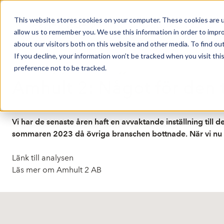
This website stores cookies on your computer. These cookies are u
Market Overview
allow us to remember you. We use this information in order to impr
about our visitors both on this website and other media. To find ou
If you decline, your information won’t be tracked when you visit th
preference not to be tracked.
Publicerat: 2026-04-10 07:38:22
Amhult 2: Något för den 
Vi har de senaste åren haft en avvaktande inställning till 
sommaren 2023 då övriga branschen bottnade. När vi nu ko
Länk till analysen
Läs mer om Amhult 2 AB