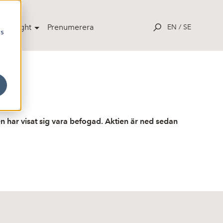
potlight
Prenumerera
EN
/
SE
cs
gen har visat sig vara befogad. Aktien är ned sedan