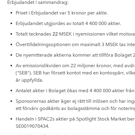
Erbjudandet i sammandrag:
Priset i Erbjudandet var 5 kronor per aktie.
Erbjudandet utgjordes av totalt 4 400 000 aktier.
Totalt tecknades
22
MSEK i nyemissionen vilket motsv
Övertilldelningsoptionen om maximalt 3 MSEK tas inte 
De nyemitterade aktierna kommer att tillföra Bolaget 2
Av emissionslikviden om 22 miljoner kronor, med avdr
("SEB"). SEB har försett kontot med en kontospärr, vi
är uppfyllda.
Antalet aktier i Bolaget ökas med 4 400 000 aktier från 1
Sponsorernas aktier äger ej rätt till inlösen och har i
ett förvärv godkänts av bolagsstämma och för notering
Handeln i SPAC2s aktier på Spotlight Stock Market b
SE0019070434.