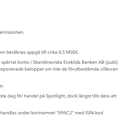
yemissionen.
om beräknas uppgå till cirka 0,5 MSEK.
spärrat konto i Skandinaviska Enskilda Banken AB (publ)
t deponerade beloppet om inte de förutbestämda villkoren
er.
ta dag för handel på Spotlight, dock längst tills dess att
tt handlas under kortnamnet "SPAC2" med ISIN-kod