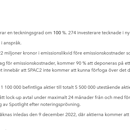
arar en teckningsgrad om
100
%. 274
investerare tecknade i n
i anspråk.
2 miljoner kronor i emissionslikvid före emissionskostnader s
ag för emissionskostnader, kommer 90 % att deponeras på ett 
lket innebär att SPAC2 inte kommer att kunna förfoga över de
 100 000 befintliga aktier till totalt 5 500 000 utestående akti
ngått lock-up avtal under maximalt 24 månader från och med förs
 av Spotlight efter noteringsprövning.
eräknas inledas den 9 december 2022, där aktierna kommer a