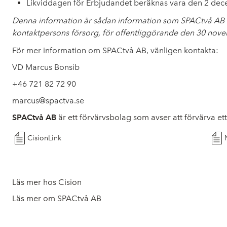
Likviddagen för Erbjudandet beräknas vara den 2 de
Denna information är sådan information som SPACtvå AB ä
kontaktpersons försorg, för offentliggörande den 30 nov
För mer information om SPACtvå AB, vänligen kontakta:
VD Marcus Bonsib
+46 721 82 72 90
marcus@spactva.se
SPACtvå AB
är ett förvärvsbolag som avser att förvärva e
CisionLink
Läs mer hos Cision
Läs mer om SPACtvå AB