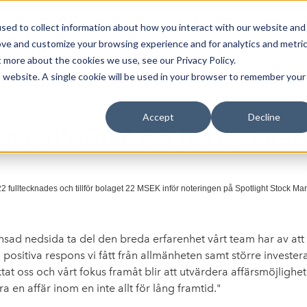
sed to collect information about how you interact with our website and
Bli Noterad
Redan Noterad
Trading Members
Om S
ove and customize your browsing experience and for analytics and metri
t more about the cookies we use, see our Privacy Policy.
is website. A single cookie will be used in your browser to remember your
Accept
Decline
n i SPACtvå AB fullteckna
ltecknades och tillför bolaget 22 MSEK inför noteringen på Spotlight Stock Mark
nsad nedsida ta del den breda erfarenhet vårt team har av at
en positiva respons vi fått från allmänheten samt större invest
tat oss och vårt fokus framåt blir att utvärdera affärsmöjligh
 en affär inom en inte allt för lång framtid."