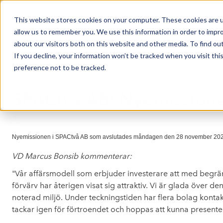
This website stores cookies on your computer. These cookies are u
Market Overview
allow us to remember you. We use this information in order to impr
about our visitors both on this website and other media. To find ou
If you decline, your information won’t be tracked when you visit th
preference not to be tracked.
Press release from Companies
Publicerat: 2022-11-30 12:30:54
SPACtvå AB: Nyemissione
Nyemissionen i SPACtvå AB som avslutades måndagen den 28 november 2022 ful
VD Marcus Bonsib kommenterar:
"Vår affärsmodell som erbjuder investerare att med begrä
förvärv har återigen visat sig attraktiv. Vi är glada över d
noterad miljö. Under teckningstiden har flera bolag kontak
tackar igen för förtroendet och hoppas att kunna presentera