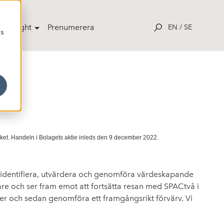
potlight
Prenumerera
EN
/
SE
cs
d
et. Handeln i Bolagets aktie inleds den 9 december 2022.
t identifiera, utvärdera och genomföra värdeskapande
erare och ser fram emot att fortsätta resan med SPACtvå i
eter och sedan genomföra ett framgångsrikt förvärv. Vi