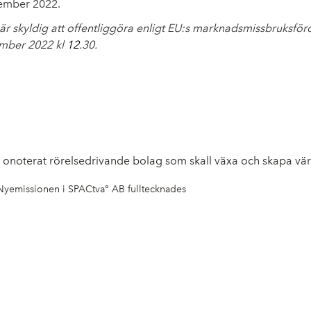
cember 2022.
r skyldig att offentliggöra enligt EU:s marknadsmissbruksf
ember 2022 kl
12
.30.
tt onoterat rörelsedrivande bolag som skall växa och skapa vär
Nyemissionen i SPACtva° AB fulltecknades