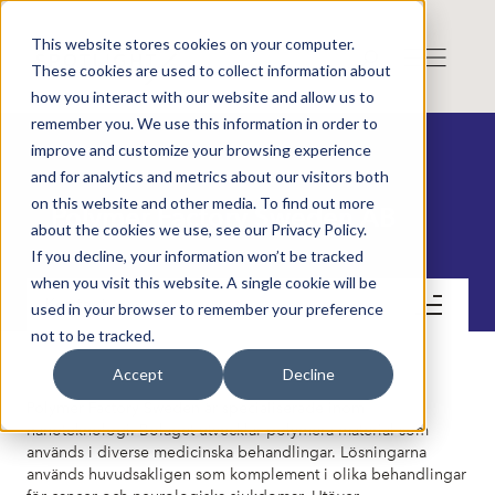
This website stores cookies on your computer.
These cookies are used to collect information about
how you interact with our website and allow us to
remember you. We use this information in order to
improve and customize your browsing experience
and for analytics and metrics about our visitors both
on this website and other media. To find out more
Polymer Factory Sweden AB
about the cookies we use, see our Privacy Policy.
If you decline, your information won’t be tracked
when you visit this website. A single cookie will be
Kontakt
used in your browser to remember your preference
not to be tracked.
Accept
Decline
Polymer Factory Sweden är specialiserade inom
nanoteknologi. Bolaget utvecklar polymera material som
används i diverse medicinska behandlingar. Lösningarna
används huvudsakligen som komplement i olika behandlingar