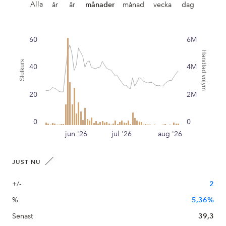
Alla
år
år
månader
månad
vecka
dag
60
6M
Handlad volym
Slutkurs
40
4M
20
2M
0
0
jun '26
jul '26
aug '26
JUST NU
+/-
2
%
5,36%
Senast
39,3