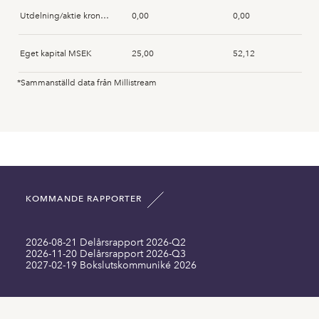
Utdelning/aktie kronor SEK
0,00
0,00
Mats Bergh
2025-04-10
Acquisition
Eget kapital MSEK
25,00
52,12
Mats Bergh
2025-04-08
Acquisition
*Sammanställd data från Millistream
Anläggningstillgångar MSEK
39,73
39,92
Mats Bergh
2025-04-08
Acquisition
Immateriella anläggningstillgångar MSEK
5,58
5,52
Johan Liu
2024-12-16
Disposal
Omsättningstillgångar MSEK
28,98
29,60
KOMMANDE RAPPORTER
Summa tillgångar MSEK
74,42
75,18
2026-08-21 Delårsrapport 2026-Q2
Långfristiga skulder inklusive MSEK
0,00
0,00
2026-11-20 Delårsrapport 2026-Q3
2027-02-19 Bokslutskommuniké 2026
Kortfristiga skulder MSEK
49,42
23,05
Antal aktier SEK
28381261,00
28381261,00