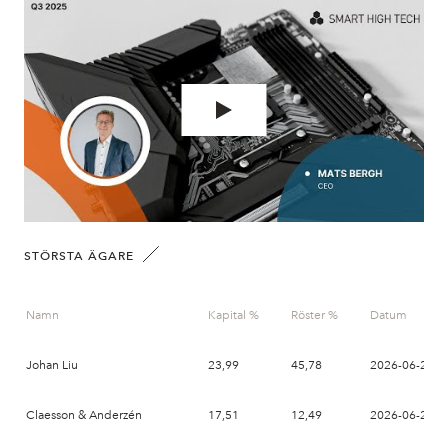
STÖRSTA ÄGARE
Namn
Kapital %
Röster %
Datum
Johan Liu
23,99
45,78
2026-06-26
Claesson & Anderzén
17,51
12,49
2026-06-26