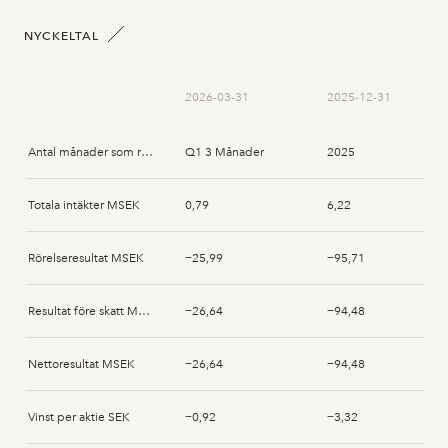
Leif Hjelm
2026-05-28
Acquisition
NYCKELTAL
Hongfeng Zhang
2026-05-26
Disposal
2026-03-31
2025-12-31
Hongfeng Zhang
2026-05-26
Disposal
Antal månader som rapporten avser
Q1 3 Månader
2025
Hongfeng Zhang
2026-05-26
Disposal
Totala intäkter MSEK
0,79
6,22
Hongfeng Zhang
2026-05-26
Disposal
Rörelseresultat MSEK
−25,99
−95,71
Magnus Widén
2026-05-08
Acquisition
Resultat före skatt MSEK
−26,64
−94,48
Benjamin Vonjahf
2026-05-08
Acquisition
Nettoresultat MSEK
−26,64
−94,48
Patric Erlandsson
2026-05-07
Acquisition
Vinst per aktie SEK
−0,92
−3,32
Mats Bergh
2025-06-23
Subscription