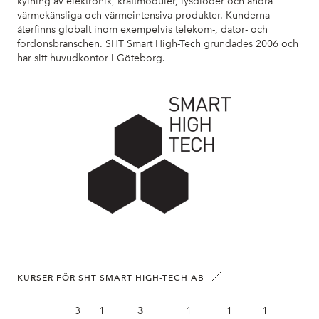
kylning av elektronik, kraftmoduler, lysdioder och andra
värmekänsliga och värmeintensiva produkter. Kunderna
återfinns globalt inom exempelvis telekom-, dator- och
fordonsbranschen. SHT Smart High-Tech grundades 2006 och
har sitt huvudkontor i Göteborg.
KURSER FÖR SHT SMART HIGH-TECH AB
3
1
3
1
1
1