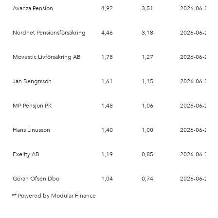
Avanza Pension
4,92
3,51
2026-06-26
Nordnet Pensionsförsäkring
4,46
3,18
2026-06-26
Movestic Livförsäkring AB
1,78
1,27
2026-06-26
Jan Bengtsson
1,61
1,15
2026-06-29
MP Pensjon PK
1,48
1,06
2026-06-26
Hans Linusson
1,40
1,00
2026-06-26
Exelity AB
1,19
0,85
2026-06-26
Göran Ofsen Dbo
1,04
0,74
2026-06-26
** Powered by Modular Finance