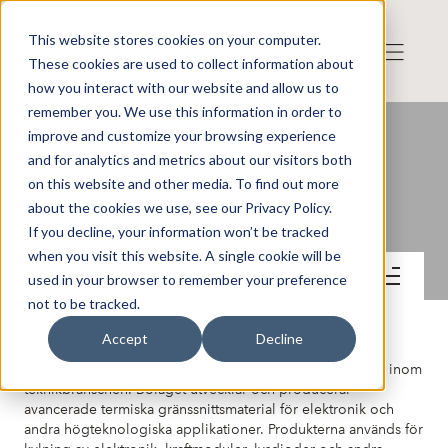
This website stores cookies on your computer.
These cookies are used to collect information about
how you interact with our website and allow us to
remember you. We use this information in order to
improve and customize your browsing experience
and for analytics and metrics about our visitors both
on this website and other media. To find out more
SHT Smart High-Tech AB
about the cookies we use, see our Privacy Policy.
If you decline, your information won’t be tracked
when you visit this website. A single cookie will be
Kontakt
used in your browser to remember your preference
not to be tracked.
Accept
Decline
SHT Smart High-Tech är ett materialteknikbolag verksamt inom
teknikbranschen. Bolaget utvecklar och producerar
avancerade termiska gränssnittsmaterial för elektronik och
andra högteknologiska applikationer. Produkterna används för