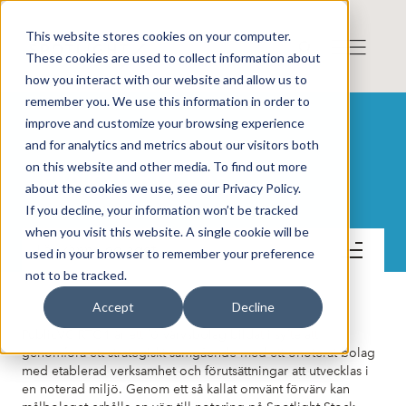
This website stores cookies on your computer.
These cookies are used to collect information about
how you interact with our website and allow us to
remember you. We use this information in order to
improve and customize your browsing experience
and for analytics and metrics about our visitors both
on this website and other media. To find out more
PublicVC RTO1 AB
about the cookies we use, see our Privacy Policy.
If you decline, your information won’t be tracked
when you visit this website. A single cookie will be
Lär känna bolaget
used in your browser to remember your preference
not to be tracked.
Accept
Decline
PublicVC RTO1 är ett förvärvsbolag bildat i syfte att
genomföra ett strategiskt samgående med ett onoterat bolag
med etablerad verksamhet och förutsättningar att utvecklas i
en noterad miljö. Genom ett så kallat omvänt förvärv kan