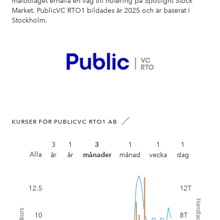
målbolaget erhålla en väg till notering på Spotlight Stock
Market. PublicVC RTO1 bildades år 2025 och är baserat i
Stockholm.
KURSER FÖR PUBLICVC RTO1 AB
3
1
3
1
1
1
Alla
år
år
månader
månad
vecka
dag
12.5
12T
Handlad volym
Slutkurs
10
8T