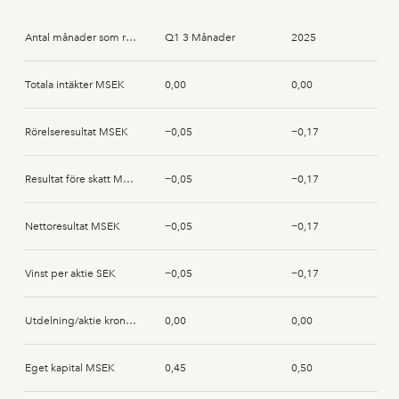
Antal månader som rapporten avser
Q1 3 Månader
2025
Totala intäkter MSEK
0,00
0,00
Rörelseresultat MSEK
−0,05
−0,17
Resultat före skatt MSEK
−0,05
−0,17
Nettoresultat MSEK
−0,05
−0,17
Vinst per aktie SEK
−0,05
−0,17
Utdelning/aktie kronor SEK
0,00
0,00
Eget kapital MSEK
0,45
0,50