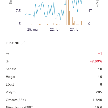
7.5
4T
5
0
25. maj
22. jun
27. jul
JUST NU
+/-
−1
%
−9,09%
Senast
10
Högst
10
Lägst
8
Volym
205
Omsatt (SEK)
1 840
Börsvärde (MSEK)
10,0