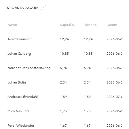
STÖRSTA ÄGARE
Namn
Kapital %
Röster %
Datum
Avanza Pension
12,24
12,24
2026-06-26
Johan Qviberg
10,85
10,85
2026-06-23
Nordnet Pensionsförsäkring
6,94
6,94
2026-06-26
Johan Bolin
2,34
2,34
2026-06-26
Andreas Lifvendahl
1,89
1,89
2026-07-08
Olov Näslund
1,75
1,75
2026-06-26
Peter Wieslander
1,67
1,67
2026-06-26