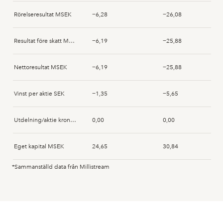
Andreas Lifvendahl
2026-05-20
Acquisition
Rörelseresultat MSEK
−6,28
−26,08
Johan Bolin
2026-03-30
Acquisition
Resultat före skatt MSEK
−6,19
−25,88
Niclas Elvgren
2026-02-26
Acquisition
Nettoresultat MSEK
−6,19
−25,88
Andreas Lifvendahl
2026-02-26
Acquisition
Vinst per aktie SEK
−1,35
−5,65
Johan Qviberg
2026-02-26
Acquisition
Utdelning/aktie kronor SEK
0,00
0,00
Johan Qviberg
2026-02-25
Acquisition
Eget kapital MSEK
24,65
30,84
Andreas Lifvendahl
2026-02-25
Acquisition
*Sammanställd data från Millistream
Anläggningstillgångar MSEK
0,39
0,43
Johan Qviberg
2025-12-12
Acquisition
Immateriella anläggningstillgångar MSEK
0,30
0,70
Johan Qviberg
2025-12-10
Acquisition