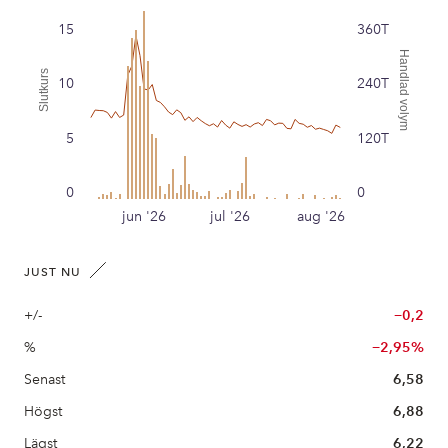
15
360T
Handlad volym
Slutkurs
10
240T
5
120T
0
0
jun '26
jul '26
aug '26
JUST NU
+/-
−0,2
%
−2,95%
Senast
6,58
Högst
6,88
Lägst
6,22