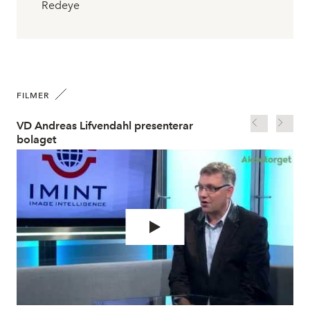
Redeye
FILMER
VD Andreas Lifvendahl presenterar
VD 
bolaget
bo