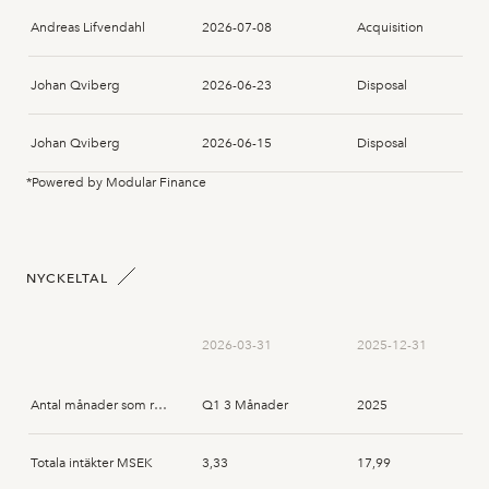
Andreas Lifvendahl
2026-07-08
Acquisition
Johan Qviberg
2026-06-23
Disposal
Johan Qviberg
2026-06-15
Disposal
*Powered by Modular Finance
Johan Bolin
2026-06-15
Acquisition
Johan Bolin
2026-06-04
Acquisition
NYCKELTAL
Johan Qviberg
2026-06-03
Disposal
2026-03-31
2025-12-31
Johan Qviberg
2026-06-02
Disposal
Antal månader som rapporten avser
Q1 3 Månader
2025
Johan Qviberg
2026-06-01
Disposal
Totala intäkter MSEK
3,33
17,99