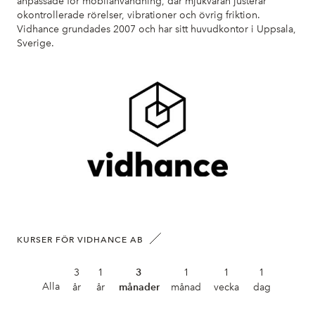
anpassade för mobilanvändning, där mjukvaran justerar
okontrollerade rörelser, vibrationer och övrig friktion.
Vidhance grundades 2007 och har sitt huvudkontor i Uppsala,
Sverige.
KURSER FÖR VIDHANCE AB
3
1
3
1
1
1
Alla
år
år
månader
månad
vecka
dag