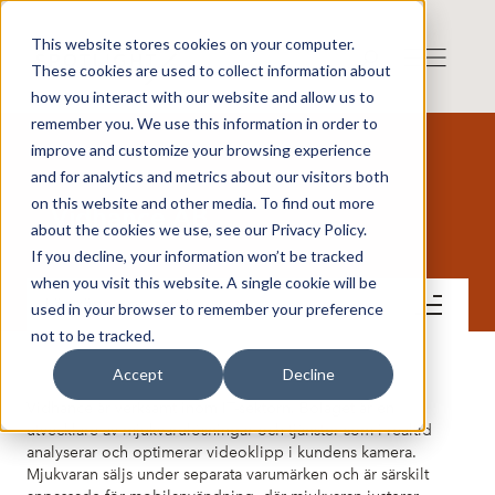
This website stores cookies on your computer.
These cookies are used to collect information about
how you interact with our website and allow us to
remember you. We use this information in order to
improve and customize your browsing experience
and for analytics and metrics about our visitors both
on this website and other media. To find out more
Vidhance AB
about the cookies we use, see our Privacy Policy.
If you decline, your information won’t be tracked
when you visit this website. A single cookie will be
Lär känna bolaget
used in your browser to remember your preference
not to be tracked.
Accept
Decline
Vidhance är verksamt inom IT-sektorn. Bolaget är en
utvecklare av mjukvarulösningar och tjänster som i realtid
analyserar och optimerar videoklipp i kundens kamera.
Mjukvaran säljs under separata varumärken och är särskilt