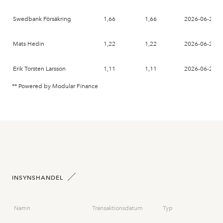
Swedbank Försäkring
1,66
1,66
2026-06-26
Mats Hedin
1,22
1,22
2026-06-26
Erik Torsten Larsson
1,11
1,11
2026-06-26
** Powered by Modular Finance
INSYNSHANDEL
Namn
Transaktionsdatum
Typ