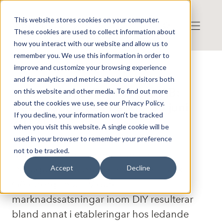
This website stores cookies on your computer.
These cookies are used to collect information about
how you interact with our website and allow us to
remember you. We use this information in order to
improve and customize your browsing experience
Reports
and for analytics and metrics about our visitors both
Publicerat: 2017-08-17 08:30:00
Vadsbo SwitchTech Group AB:
on this website and other media. To find out more
about the cookies we use, see our Privacy Policy.
Delårsrapport 2 (1 april - 30 juni
If you decline, your information won’t be tracked
2017)
when you visit this website. A single cookie will be
used in your browser to remember your preference
not to be tracked.
Nya produkter och nya kunder ·
Deltagande på branschmässan Elfack i
Accept
Decline
Göteborg i maj · Vidare
marknadssatsningar inom DIY resulterar
bland annat i etableringar hos ledande