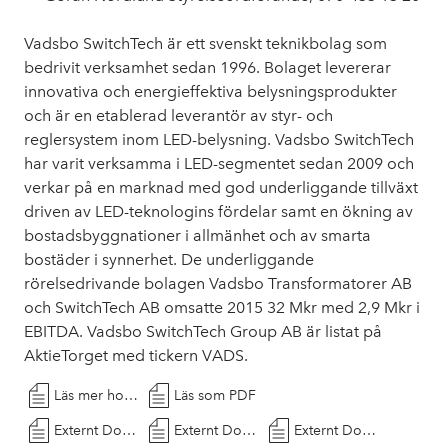
Vadsbo SwitchTech är ett svenskt teknikbolag som
bedrivit verksamhet sedan 1996. Bolaget levererar
innovativa och energieffektiva belysningsprodukter
och är en etablerad leverantör av styr- och
reglersystem inom LED-belysning. Vadsbo SwitchTech
har varit verksamma i LED-segmentet sedan 2009 och
verkar på en marknad med god underliggande tillväxt
driven av LED-teknologins fördelar samt en ökning av
bostadsbyggnationer i allmänhet och av smarta
bostäder i synnerhet. De underliggande
rörelsedrivande bolagen Vadsbo Transformatorer AB
och SwitchTech AB omsatte 2015 32 Mkr med 2,9 Mkr i
EBITDA. Vadsbo SwitchTech Group AB är listat på
AktieTorget med tickern VADS.
Läs mer hos Cision
Läs som PDF
Externt Dokument
Externt Dokument
Externt Dokument