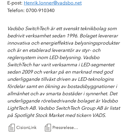
E-post:
Henrik.lonner@vadsbo.net
Telefon: 0700-910340
Vadsbo SwitchTech är ett svenskt teknikbolag som
bedrivit verksamhet sedan 1996. Bolaget levererar
innovativa och energieffektiva belysningsprodukter
och är en etablerad leverantör av styr- och
reglersystem inom LED-belysning. Vadsbo
SwitchTech har varit verksamma i LED-segmentet
sedan 2009 och verkar på en marknad med god
underliggande tillväxt driven av LED-teknologins
fördelar samt en ökning av bostadsbyggnationer i
allmänhet och av smarta bostäder i synnerhet. Det
underliggande rörelsedrivande bolaget är Vadsbo
LightTech AB. Vadsbo SwitchTech Group AB är listat
på Spotlight Stock Market med tickern VADS.
CisionLink
Pressrelese tidigare läggning delårsrapport