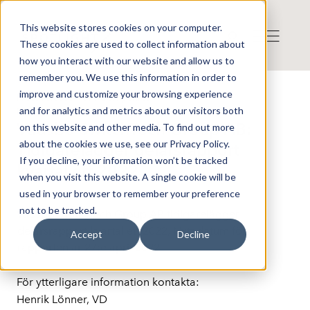
This website stores cookies on your computer.
These cookies are used to collect information about
how you interact with our website and allow us to
remember you. We use this information in order to
improve and customize your browsing experience
Press release from Companies
and for analytics and metrics about our visitors both
Publicerat: 2022-04-25 09:00:00
Vadsbo SwitchTech Group AB:
on this website and other media. To find out more
about the cookies we use, see our Privacy Policy.
Tidigarelägger delårsrapport
If you decline, your information won’t be tracked
kvartal ett 2022
when you visit this website. A single cookie will be
used in your browser to remember your preference
not to be tracked.
Vadsbo Switchtech Group AB tidigarelägger
delårsrapport kvartal ett 2022, Nytt datum för
Accept
Decline
rapporten är 27:e april 2022
För ytterligare information kontakta:
Henrik Lönner, VD