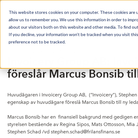
This website stores cookies on your computer. These cookies are u
Market Overview
allow us to remember you. We use this information in order to impr
about our visitors both on this website and other media. To find ou
If you decline, your information won’t be tracked when you visit th
preference not to be tracked.
Press release from Companies
Publicerat: 2024-05-24 13:39:29
Invoicery Group AB: Invo
föreslår Marcus Bonsib ti
Huvudägaren i Invoicery Group AB, (”Invoicery”), Stephen 
egenskap av huvudägare föreslå Marcus Bonsib till ny leda
Marcus Bonsib har
en finansiell bakgrund med gedigen er
styrelsen bestående av Regina Sipos, Mats Ottosson, Mia J
Stephen Schad /vd
stephen.schad@frilansfinans.se