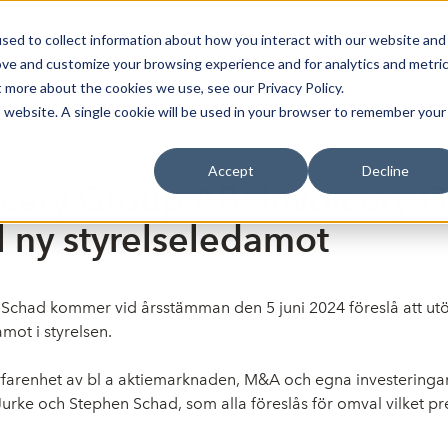
sed to collect information about how you interact with our website and
Bli Noterad
Redan Noterad
Trading Members
Om S
ove and customize your browsing experience and for analytics and metri
t more about the cookies we use, see our Privacy Policy.
is website. A single cookie will be used in your browser to remember your
Accept
Decline
icery Group AB: Invoicery
ll ny styrelseledamot
Schad kommer vid årsstämman den 5 juni 2024 föreslå att utöka
mot i styrelsen.
farenhet av bl a aktiemarknaden, M&A och egna investeringar
urke och Stephen Schad, som alla föreslås för omval vilket pr