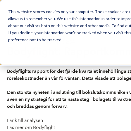
This website stores cookies on your computer. These cookies are u
Market Overview
allow us to remember you. We use this information in order to impr
about our visitors both on this website and other media. To find ou
If you decline, your information won’t be tracked when you visit th
preference not to be tracked.
Publicerat: 2023-03-09 15:02:54
Bodyflight: Rapportkomm
Bodyflights rapport för det fjärde kvartalet innehöll inga
rörelsekostnader än vår förväntan. Detta visade att bolaget
Den största nyheten i anslutning till bokslutskommuniké
även en ny strategi för att ta nästa steg i bolagets tillväx
och breddas genom förvärv.
Länk till analysen
Läs mer om Bodyflight