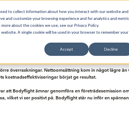
sed to collect information about how you interact with our website and
Bli Noterad
Redan Noterad
Trading Members
Om S
ove and customize your browsing experience and for analytics and metri
t more about the cookies we use, see our Privacy Policy.
is website. A single cookie will be used in your browser to remember your
entar Q4’22 och företrädes
Accept
Decline
 större överraskningar. Nettoomsättning kom in något lägre än v
s kostnadseffektiviseringar börjat ge resultat.
n var att Bodyflight ämnar genomföra en företrädesemission 
tresa, vilket vi ser positivt på. Bodyflight står nu inför en spä