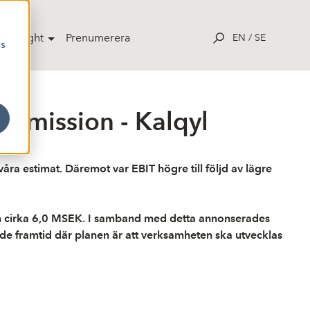
potlight
Prenumerera
EN
/
SE
cs
emission - Kalqyl
åra estimat. Däremot var EBIT högre till följd av lägre
om cirka 6,0 MSEK. I samband med detta annonserades
nnande framtid där planen är att verksamheten ska utvecklas