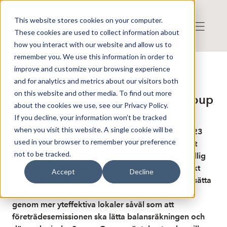
This website stores cookies on your computer.
These cookies are used to collect information about
how you interact with our website and allow us to
remember you. We use this information in order to
improve and customize your browsing experience
Publicerat: 2024-03-04 08:36:12
and for analytics and metrics about our visitors both
Syncro Group: Visar tecken på
on this website and other media. To find out more
stigande lönsamhet - Analyst Group
about the cookies we use, see our Privacy Policy.
If you decline, your information won’t be tracked
when you visit this website. A single cookie will be
Även om tillväxten avtog under sista kvartalet 2023
used in your browser to remember your preference
ser vi att Syncro Group (alt. ”Koncernen”) har tagit
not to be tracked.
ytterligare ett kliv upp på stegen mot en mer uthållig
lönsamhet. Kostnads-besparingarna har gett effekt
Accept
Decline
och vi räknar med att Koncernen kommer att fortsätta
minska sin kostnadsmassa även under 2024, bl.a.
genom mer yteffektiva lokaler såväl som att
företrädesemissionen ska lätta balansräkningen och