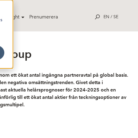
potlight
Prenumerera
EN
/
SE
cs
t Group
om ett ökat antal ingångna partneravtal på global basis.
en negativa omsättningstrenden. Givet detta i
nast aktuella helårsprognoser för 2024-2025 och en
förlig till ett ökat antal aktier från teckningsoptioner av
gsmultipel.