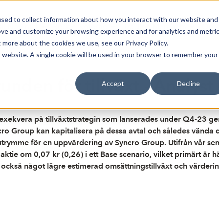
sed to collect information about how you interact with our website and
Bli Noterad
Redan Noterad
Trading Members
Om S
ove and customize your browsing experience and for analytics and metri
t more about the cookies we use, see our Privacy Policy.
is website. A single cookie will be used in your browser to remember your
unden för tillväxt - Analys
Accept
Decline
exekvera på tillväxtstrategin som lanserades under Q4-23 gen
o Group kan kapitalisera på dessa avtal och således vända d
utrymme för en uppvärdering av Syncro Group. Utifrån vår se
ktie om 0,07 kr (0,26) i ett Base scenario, vilket primärt är hän
 också något lägre estimerad omsättningstillväxt och värderin