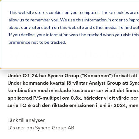
This website stores cookies on your computer. These cookies are u
Market Overview
allow us to remember you. We use this information in order to impr
about our visitors both on this website and other media. To find ou
If you decline, your information won’t be tracked when you visit th
preference not to be tracked.
Publicerat: 2024-06-18 14:15:59
Syncro Group: Har lagt gr
Under Q1-24 har Syncro Group (”Koncernen”) fortsatt att 
Under kommande kvartal förväntar Analyst Group att Syncr
kombination med minskade kostnader ser vi att det finns 
applicerad P/S-multipel om 0,8x, härleder vi ett värde per a
serie TO 6 och den riktade emissionen i juni år 2024, men
Länk till analysen
Läs mer om Syncro Group AB